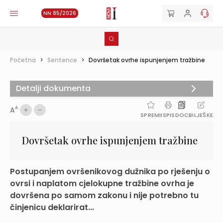
NN 85/2026
Početna
>
Sentence
>
Dovršetak ovrhe ispunjenjem tražbine
Detalji dokumenta
A
A
SPREMI
ISPIS
DOC
BILJEŠKE
Dovršetak ovrhe ispunjenjem tražbine
Postupanjem ovršenikovog dužnika po rješenju o
ovrsi i naplatom cjelokupne tražbine ovrha je
dovršena po samom zakonu i nije potrebno tu
činjenicu deklarirat...