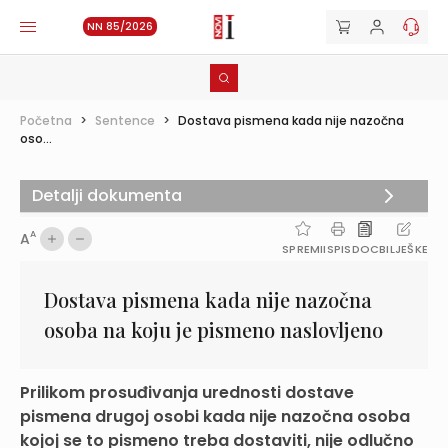
NN 85/2026
Početna
>
Sentence
>
Dostava pismena kada nije nazočna
oso...
Detalji dokumenta
A
A
SPREMI
ISPIS
DOC
BILJEŠKE
Dostava pismena kada nije nazočna
osoba na koju je pismeno naslovljeno
Prilikom prosuđivanja urednosti dostave
pismena drugoj osobi kada nije nazočna osoba
kojoj se to pismeno treba dostaviti, nije odlučno