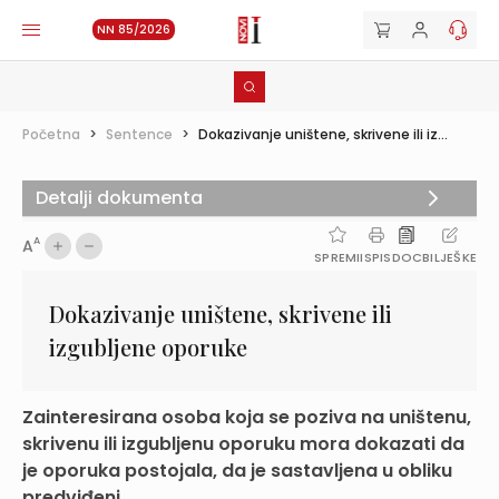
NN 85/2026
Početna
>
Sentence
>
Dokazivanje uništene, skrivene ili iz...
Detalji dokumenta
A
A
SPREMI
ISPIS
DOC
BILJEŠKE
Dokazivanje uništene, skrivene ili
izgubljene oporuke
Zainteresirana osoba koja se poziva na uništenu,
skrivenu ili izgubljenu oporuku mora dokazati da
je oporuka postojala, da je sastavljena u obliku
predviđeni...