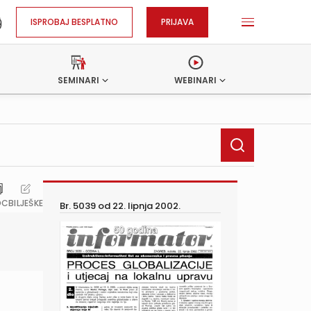
ISPROBAJ BESPLATNO
PRIJAVA
SEMINARI
WEBINARI
OC
BILJEŠKE
Br. 5039 od
22. lipnja 2002.