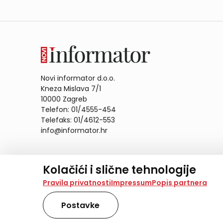
Novi informator d.o.o.
Kneza Mislava 7/1
10000 Zagreb
Telefon: 01/4555-454
Telefaks: 01/4612-553
info@informator.hr
PRATITE NAS:
Kolačići i slične tehnologije
Na našoj web stranici koristimo kolačiće i slične te
Pravila privatnosti
Impressum
Popis partnera
analiziramo promet na stranici te prikazujemo sadržaje
također koriste ove tehnologije.
Postavke
Odabirom opcije „Samo nužno“ prihvaćate samo one ko
obradu svih kolačića potrebnih za analitiku i marke