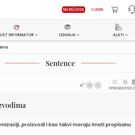
NN 85/2026
CJENIK
LIST INFORMATOR
IZDANJA
ALATI
odima
Sentence
A
A
SPREMI
ISPIS
D
izvodima
mizaciji, proizvodi i kao takvi moraju imati propisanu