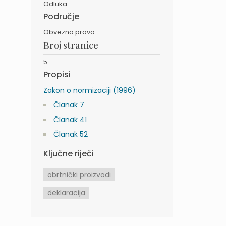
Odluka
Područje
Obvezno pravo
Broj stranice
5
Propisi
Zakon o normizaciji (1996)
Članak 7
Članak 41
Članak 52
Ključne riječi
obrtnički proizvodi
deklaracija