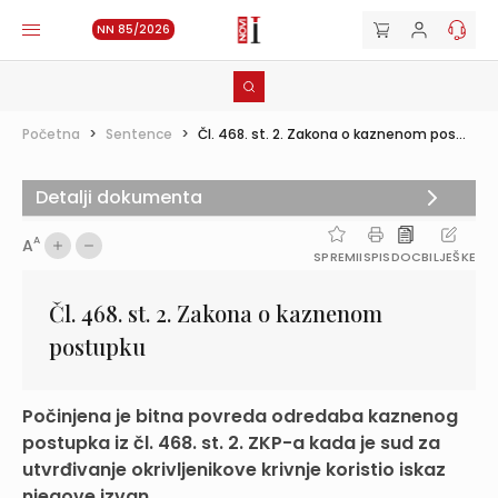
NN 85/2026
Početna
>
Sentence
>
Čl. 468. st. 2. Zakona o kaznenom pos...
Detalji dokumenta
A
A
SPREMI
ISPIS
DOC
BILJEŠKE
Čl. 468. st. 2. Zakona o kaznenom
postupku
Počinjena je bitna povreda odredaba kaznenog
postupka iz čl. 468. st. 2. ZKP-a kada je sud za
utvrđivanje okrivljenikove krivnje koristio iskaz
njegove izvan...