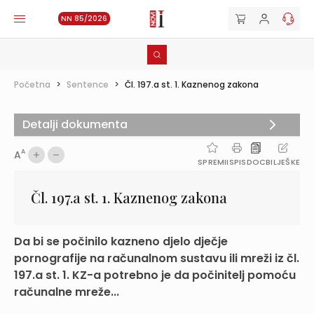
NN 85/2026
Početna
>
Sentence
>
Čl. 197.a st. 1. Kaznenog zakona
Detalji dokumenta
A
A
SPREMI
ISPIS
DOC
BILJEŠKE
Čl. 197.a st. 1. Kaznenog zakona
Da bi se počinilo kazneno djelo dječje
pornografije na računalnom sustavu ili mreži iz čl.
197.a st. 1. KZ-a potrebno je da počinitelj pomoću
računalne mreže...