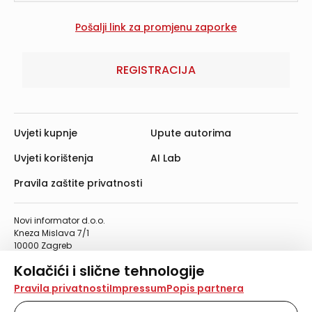
REGISTRACIJA
Uvjeti kupnje
Upute autorima
Uvjeti korištenja
AI Lab
Pravila zaštite privatnosti
Novi informator d.o.o.
Kneza Mislava 7/1
10000 Zagreb
Telefon: 01/4555-454
Kolačići i slične tehnologije
Telefaks: 01/4612-553
info@informator.hr
Na našoj web stranici koristimo kolačiće i slične
Pravila privatnosti
Impressum
Popis partnera
tehnologije za pohranu, čitanje i obradu informacija na