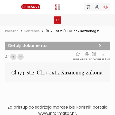
NN 85/2026
Početna
>
Sentence
>
Čl.173. st.2. Čl.173. st.2 Kaznenog z...
Detalji dokumenta
A
A
SPREMI
ISPIS
DOC
BILJEŠKE
Čl.173. st.2. Čl.173. st.2 Kaznenog zakona
Za pristup do sadržaja morate biti korisnik portala
www.informator.hr.