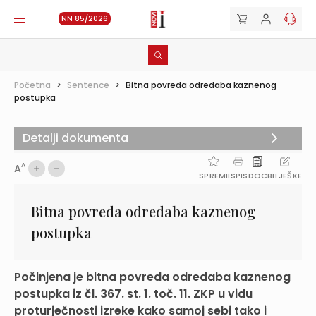
NN 85/2026
Početna
>
Sentence
>
Bitna povreda odredaba kaznenog
postupka
Detalji dokumenta
A
A
SPREMI
ISPIS
DOC
BILJEŠKE
Bitna povreda odredaba kaznenog
postupka
Počinjena je bitna povreda odredaba kaznenog
postupka iz čl. 367. st. 1. toč. 11. ZKP u vidu
proturječnosti izreke kako samoj sebi tako i