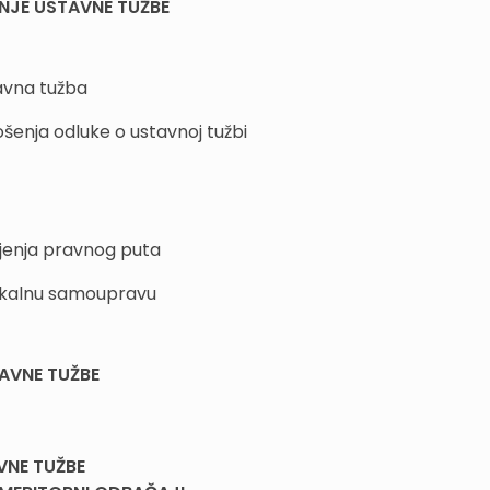
JE USTAVNE TUŽBE
tavna tužba
enja odluke o ustavnoj tužbi
pljenja pravnog puta
lokalnu samoupravu
AVNE TUŽBE
VNE TUŽBE