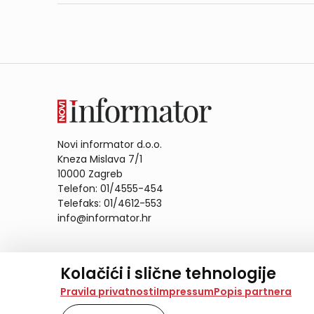
Novi informator d.o.o.
Kneza Mislava 7/1
10000 Zagreb
Telefon: 01/4555-454
Telefaks: 01/4612-553
info@informator.hr
PRATITE NAS:
Kolačići i slične tehnologije
Na našoj web stranici koristimo kolačiće i slične te
Pravila privatnosti
Impressum
Popis partnera
analiziramo promet na stranici te prikazujemo sadržaje