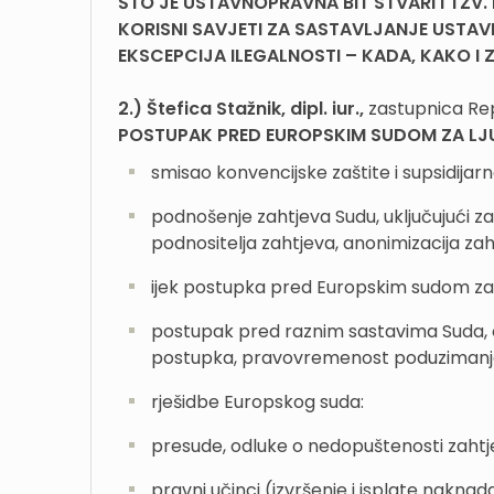
ŠTO JE USTAVNOPRAVNA BIT STVARI I TZV.
KORISNI SAVJETI ZA SASTAVLJANJE USTAV
EKSCEPCIJA ILEGALNOSTI – KADA, KAKO I
2.) Štefica Stažnik, dipl. iur.,
zastupnica Re
POSTUPAK PRED EUROPSKIM SUDOM ZA LJ
smisao konvencijske zaštite i supsidija
podnošenje zahtjeva Sudu, uključujući z
podnositelja zahtjeva, anonimizacija zah
ijek postupka pred Europskim sudom za 
postupak pred raznim sastavima Suda, o
postupka, pravovremenost poduzimanja p
rješidbe Europskog suda:
presude, odluke o nedopuštenosti zahtje
pravni učinci (izvršenje i isplate naknad