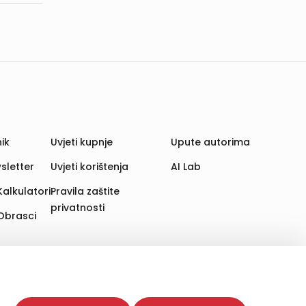
ik
Uvjeti kupnje
Upute autorima
sletter
Uvjeti korištenja
AI Lab
Kalkulatori
Pravila zaštite
privatnosti
Obrasci
aju. Time poboljšavamo korisničko iskustvo,
 više web stranica i uređaja u tu svrhu. Naši partneri