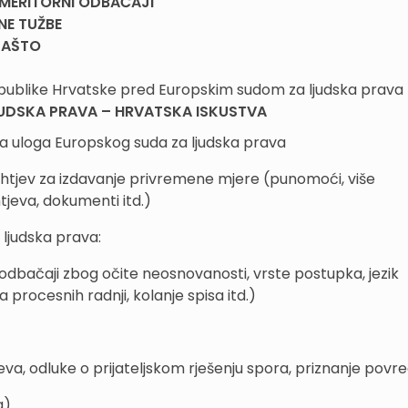
 MERITORNI ODBAČAJI
NE TUŽBE
 ZAŠTO
publike Hrvatske pred Europskim sudom za ljudska prava
UDSKA PRAVA – HRVATSKA ISKUSTVA
rna uloga Europskog suda za ljudska prava
ahtjev za izdavanje privremene mjere (punomoći, više
tjeva, dokumenti itd.)
ljudska prava:
dbačaji zbog očite neosnovanosti, vrste postupka, jezik
rocesnih radnji, kolanje spisa itd.)
va, odluke o prijateljskom rješenju spora, priznanje povr
a).