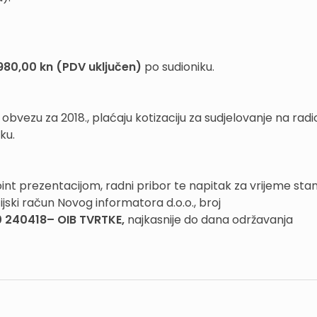
980,00 kn (PDV uključen)
po sudioniku.
i obvezu za 2018., plaćaju kotizaciju za sudjelovanje na radi
ku.
oint prezentacijom, radni pribor te napitak za vrijeme sta
ijski račun Novog informatora d.o.o., broj
 240418– OIB TVRTKE,
najkasnije do dana održavanja