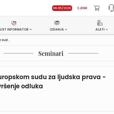
NN 85/2026
CJENIK
LIST INFORMATOR
IZDANJA
ALATI
 sud...
Seminari
Europskom sudu za ljudska prava -
vršenje odluka