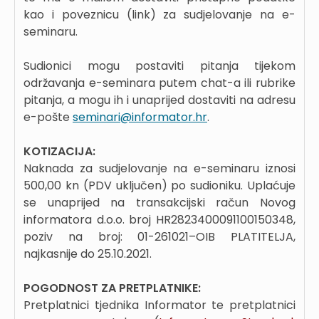
kao i poveznicu (link) za sudjelovanje na e-
seminaru.
Sudionici mogu postaviti pitanja tijekom
održavanja e-seminara putem chat-a ili rubrike
pitanja, a mogu ih i unaprijed dostaviti na adresu
e-pošte
seminari@informator.hr
.
KOTIZACIJA:
Naknada za sudjelovanje na e-seminaru iznosi
500,00 kn (PDV uključen) po sudioniku. Uplaćuje
se unaprijed na transakcijski račun Novog
informatora d.o.o. broj HR2823400091100150348,
poziv na broj: 01-261021–OIB PLATITELJA,
najkasnije do 25.10.2021.
POGODNOST ZA PRETPLATNIKE:
Pretplatnici tjednika Informator te pretplatnici