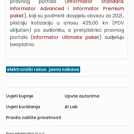
pravnog portala (
Informator Standard
,
Informator Advanced
i
Informator Premium
paket
), koji su podmirili dospjelu obvezu za 2021.,
plaćaju kotizaciju u iznosu 425,00 kn (PDV
uključen) po sudioniku, a pretplatnici pravnog
portala (
Informator Ultimate paket
) sudjeluju
besplatno.
elektronički račun
javna nabava
Uvjeti kupnje
Upute autorima
Uvjeti korištenja
AI Lab
Pravila zaštite privatnosti
Novi informator d.o.o.