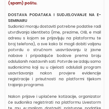
(spam) poštu.
DOSTAVA PODATAKA I SUDJELOVANJE NA E-
SEMINARU
Sudionici moraju dostaviti potrebne podatke radi
utvrđivanja identiteta (ime, prezime, OIB, e mail
adresu s kojom se prijavljuju na platoformu te
broj telefona), a sve kako bi mogli dobiti valjanu
potvrdu o stručnom usavršavanju iz javne
nabave i pripadajuće bodove prema broju
odslušanih nastavnih sati. Potvrde se izdaju samo
sudionicima koji su u cijelosti odslušali program
usavršavanja nakon provjere evidencije
registracije i prisutnosti na platformi tijekom
trajanja programa.
Nakon prijave i uplaćene kotizacije, organizator
će sudionika registrirati na platformu Livestorm
te mu e-mailom dostaviti pristupne podatke