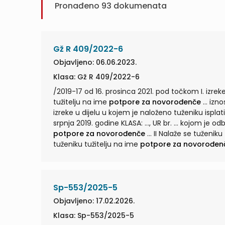
Pronađeno
93
dokumenata
Gž R 409/2022-6
Objavljeno: 06.06.2023.
Klasa: Gž R 409/2022-6
/2019-17 od 16. prosinca 2021. pod točkom I. izreke
tužitelju na ime
potpore za novorođenče
... iznos od 3.326,00 kn/441,44 eura sa zateznim kamatama, pod točkom III.
izreke u dijelu u kojem je naloženo tuženiku isplati
srpnja 2019. godine KLASA: …, UR br. … kojom je odb
potpore za novorođenče
... II Nalaže se tuženi
tuženiku tužitelju na ime
potpore za novorođen
Sp-553/2025-5
Objavljeno: 17.02.2026.
Klasa: Sp-553/2025-5