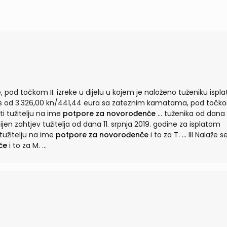
, pod točkom II. izreke u dijelu u kojem je naloženo tuženiku isplat
ti tužitelju na ime
potpore za novorođenče
... tuženika od dana 24.
ijen zahtjev tužitelja od dana 11. srpnja 2019. godine za isplatom
ku tužitelju na ime
potpore za novorođenče
i to za T. ... III Nalaže se
če
i to za M. ...