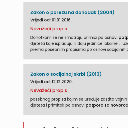
Zakon o porezu na dohodak (2004)
Vrijedi od: 01.01.2016.
Nevažeći propis
Dohotkom se ne smatraju primici po osnovi
pot
djeteta koje isplaćuju ili daju jedinice lokalne ... uzdržavane članove uže obitelji i djecu ne uzimaju se u obzir primici
prema posebnim propisima po osnovi socijalnih p
Zakon o socijalnoj skrbi (2013)
Vrijedi od: 12.12.2020.
Nevažeći propis
posebnog propisa kojim se uređuje zaštita vojnih
djeteta i primitak po osnovi
potpora za novoro