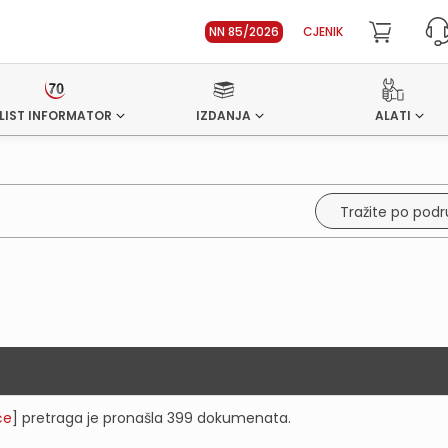
NN 85/2026
CJENIK
LIST INFORMATOR
IZDANJA
ALATI
Tražite po pod
če
] pretraga je pronašla
399
dokumenata.