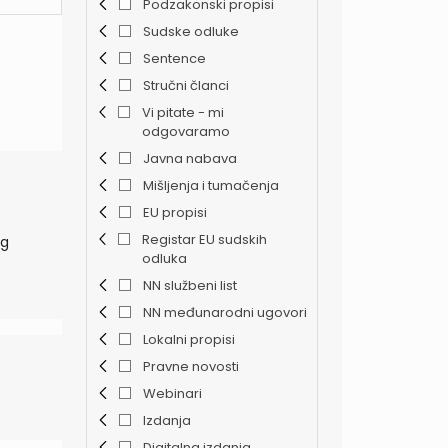
Podzakonski propisi
Sudske odluke
Sentence
Stručni članci
Vi pitate - mi
odgovaramo
Javna nabava
Mišljenja i tumačenja
EU propisi
Registar EU sudskih
og
odluka
NN službeni list
NN međunarodni ugovori
Lokalni propisi
Pravne novosti
Webinari
Izdanja
Digitalna izdanja