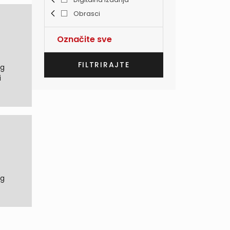
Obrasci
Označite sve
og
og