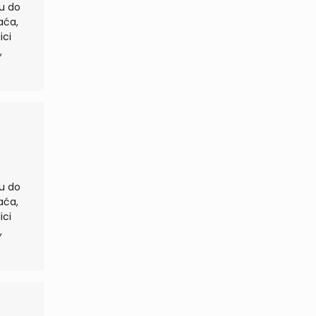
tu do
,
tu do
,