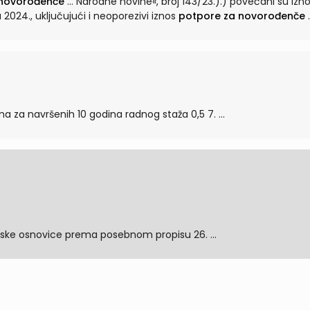
 novorođenče
... Narodne novine«, broj 143/23.).) povećani su iznosi
2024., uključujući i neoporezivi iznos
potpore za novorođenče
.
2,5 6. Nagrade radnicima za navršenih 10 godina radnog staža 0,5 7. ...
u visini jedne proračunske osnovice prema posebnom propisu 26. ...