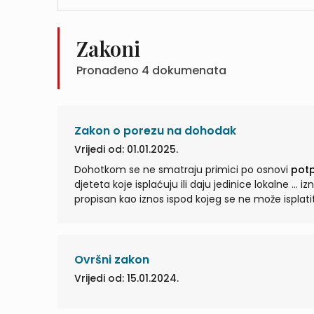
Zakoni
Pronađeno
4
dokumenata
Zakon o porezu na dohodak
Vrijedi od: 01.01.2025.
Dohotkom se ne smatraju primici po osnovi
pot
djeteta koje isplaćuju ili daju jedinice lokalne ... iznosu koji je zakonom kojim se uređuju rodiljne i roditeljske potpore
propisan kao iznos ispod kojeg se ne može isplat
Ovršni zakon
Vrijedi od: 15.01.2024.