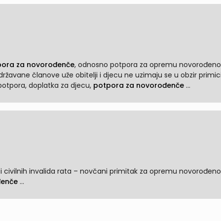
pora za novorođenče
, odnosno potpora za opremu novorođen
otpora, doplatka za djecu,
potpora za novorođenče
...
 i civilnih invalida rata – novčani primitak za opremu novorođen
đenče
...