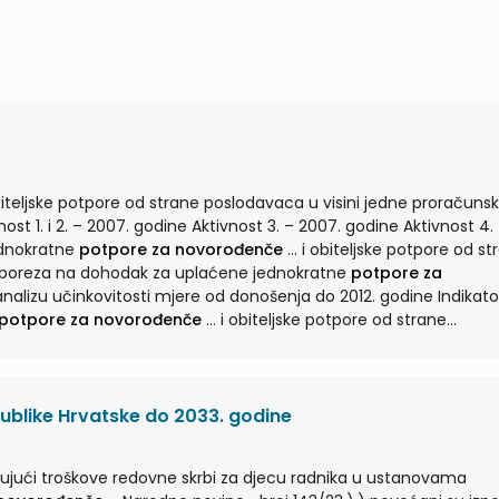
biteljske potpore od strane poslodavaca u visini jedne proračuns
 jednokratne
potpore za novorođenče
... i obiteljske potpore od strane
je poreza na dohodak za uplaćene jednokratne
potpore za
potpore za novorođenče
... i obiteljske potpore od strane
nje poreza na dohodak za uplaćene jednokratne
potpore za
publike Hrvatske do 2033. godine
učujući troškove redovne skrbi za djecu radnika u ustanovama