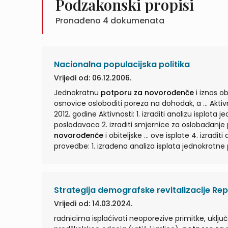
Podzakonski propisi
Pronađeno
4
dokumenata
Nacionalna populacijska politika
Vrijedi od: 06.12.2006.
Jednokratnu
potporu za novorođenče
i iznos o
osnovice osloboditi poreza na dohodak, a ... Aktivnost 1. i 2. – 2007. godine Aktivnost 3. – 2007. godine Aktivnost 4. –
2012. godine Aktivnosti: 1. izraditi analizu isplata
poslodavaca 2. izraditi smjernice za oslobađan
novorođenče
i obiteljske ... ove isplate 4. izraditi analizu učinkovitosti mjere od donošenja do 2012. godine Indikatori
provedbe: 1. izrađena analiza isplata jednokratne
poslodavaca 2. izrađene smjernice za oslobađa
novorođenče
i obiteljske ...
Strategija demografske revitalizacije Re
Vrijedi od: 14.03.2024.
radnicima isplaćivati neoporezive primitke, uklj