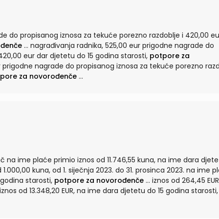
de do propisanog iznosa za tekuće porezno razdoblje i 420,00 eu
ođenče
... nagrađivanja radnika, 525,00 eur prigodne nagrade do
20,00 eur dar djetetu do 15 godina starosti,
potpore za
pore za novorođenče
...
ač na ime plaće primio iznos od 11.746,55 kuna, na ime dara djet
 godina starosti,
potpore za novorođenče
... iznos od 264,45 EUR, od 1.
iznos od 13.348,20 EUR, na ime dara djetetu do 15 godina starosti,