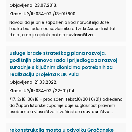
Objavljeno: 23.07.2013.
Klasa: UP/II-034-02 /13-01/800
Navodi da je prije zaposlenja kod naručitelja Jože
Ladika bio jedan od suvlasnika u tvrtki Ascorr Institut
d.o.o., a da je cjelokupni dio
suvlasništva
...
usluge izrade strateškog plana razvoja,
godišnjih planova rada i prijedloga za razvoj
suradnje s ključnim dionicima potrebnih za
realizaciju projekta KLIK Pula
Objavljeno: 21.03.2022.
Klasa: UP/II-034-02 /22-01/114
/17, 2/18, 30/18 - pročišćeni tekst,10/20 i 6/21) određeno
da Župan Istarske županije daje suglasnost pravnim
osobama u vlasništvu ili većinskom
suvlasništvu
...
rekonstrukcija mosta u odvojku Gračanske