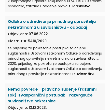
kupoprodajne ugovore zaključene 1974. i 1978. s trećim
osobama, zatražio utvrđenje prava
suvlasništva
...
Pozivom na navedeni ugovor kupci su uknjižili stečeno
pravo
suvlasništva
u zemljišnim knjigama; - navedene
Odluka o određivanju prinudnog upravitelja
zemljišnoknjižne čestice cijepane ... Vrsar, međutim,
tako stečeno pravo
suvlasništva
na navedenim
nekretninama u suvlasništvu - odbačaj
česticama zemlje kupac (tužitelj u parničnom
Objavljeno: 07.06.2022.
postupku) nije proveo u zemljišnim knjigama ... Tako
Klasa: U-II-5410/2020
stečeno pravo
suvlasništva
Rajka Čačić uknjižila je u
zemljišne knjige 8. listopada 1992.; - na temelju rješenja
se prijedlog za pokretanje postupka za ocjenu
o nasljeđivanju Općinskog ...
suglasnosti s Ustavom i zakonom Odluke o određivanju
prinudnog upravitelja nekretninama u
suvlasništvu
...
2020. prijedlog za pokretanje postupka za ocjenu
suglasnosti s Ustavom i zakonom Odluke o određivanju
prinudnog upravitelja nekretninama u
suvlasništvu
...
Nema povrede - pravično suđenje (razumni
rok) Izvanparnični postupak - razvrgnuće
suvlasništva nekretnine
Objavljeno: 13.12.2023.