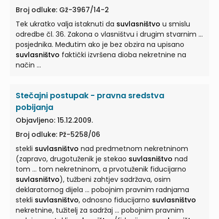
Broj odluke: Gž-3967/14-2
Tek ukratko valja istaknuti da
suvlasništvo
u smislu
odredbe čl. 36. Zakona o vlasništvu i drugim stvarnim ...
posjednika. Međutim ako je bez obzira na upisano
suvlasništvo
faktički izvršena dioba nekretnine na
način ...
Stečajni postupak - pravna sredstva
pobijanja
Objavljeno: 15.12.2009.
Broj odluke: Pž-5258/06
stekli
suvlasništvo
nad predmetnom nekretninom
(zapravo, drugotuženik je stekao
suvlasništvo
nad
tom ... tom nekretninom, a prvotuženik fiducijarno
suvlasništvo
), tužbeni zahtjev sadržava, osim
deklaratornog dijela ... pobojnim pravnim radnjama
stekli
suvlasništvo
, odnosno fiducijarno
suvlasništvo
nekretnine, tužitelj za sadržaj ... pobojnim pravnim