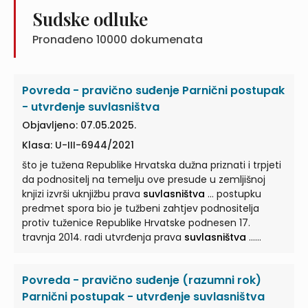
posjedovni list 1493, površine 430 m², u
suvlasništvu
i
Sudske odluke
suposjedu Vlatke Cuculić ...
Pronađeno
10000
dokumenata
Povreda - pravično suđenje Parnični postupak
- utvrđenje suvlasništva
Objavljeno: 07.05.2025.
Klasa: U-III-6944/2021
što je tužena Republike Hrvatska dužna priznati i trpjeti
da podnositelj na temelju ove presude u zemljišnoj
knjizi izvrši uknjižbu prava
suvlasništva
... postupku
predmet spora bio je tužbeni zahtjev podnositelja
protiv tuženice Republike Hrvatske podnesen 17.
travnja 2014. radi utvrđenja prava
suvlasništva
...
Pakoštane, a što je tužena dužna priznati i trpjeti da
podnositelj na temelju presude u zemljišnoj knjizi izvrši
Povreda - pravično suđenje (razumni rok)
uknjižbu prava
suvlasništva
... Pakoštane u površini od
1200 m 2 u, da je
suvlasništvo
stekao nasljedstvom od
Parnični postupak - utvrđenje suvlasništva