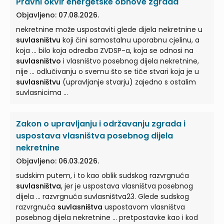
Pravni okvir energetske obnove zgrada
Objavljeno: 07.08.2026.
nekretnine može uspostaviti glede dijela nekretnine u
suvlasništvu
koji čini samostalnu uporabnu cjelinu, a
koja ... bilo koja odredba ZVDSP-a, koja se odnosi na
suvlasništvo
i vlasništvo posebnog dijela nekretnine,
nije ... odlučivanju o svemu što se tiče stvari koja je u
suvlasništvu
(upravljanje stvarju) zajedno s ostalim
suvlasnicima ...
Zakon o upravljanju i održavanju zgrada i
uspostava vlasništva posebnog dijela
nekretnine
Objavljeno: 06.03.2026.
sudskim putem, i to kao oblik sudskog razvrgnuća
suvlasništva
, jer je uspostava vlasništva posebnog
dijela ... razvrgnuća suvlasništva23. Glede sudskog
razvrgnuća
suvlasništva
uspostavom vlasništva
posebnog dijela nekretnine ... pretpostavke kao i kod