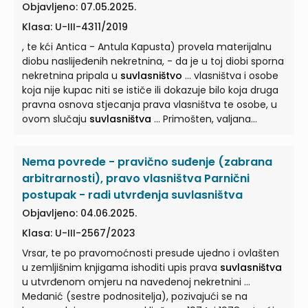
pok. oca Ljube Čudine pok. ...
Objavljeno: 07.05.2025.
Klasa: U-III-4311/2019
, te kći Antica - Antula Kapusta) provela materijalnu
diobu naslijeđenih nekretnina, - da je u toj diobi sporna
nekretnina pripala u
suvlasništvo
... vlasništva i osobe
koja nije kupac niti se ističe ili dokazuje bilo koja druga
pravna osnova stjecanja prava vlasništva te osobe, u
ovom slučaju
suvlasništva
... Primošten, valjana
pravna osnova za stjecanje prava
suvlasništva
na
posve drugu zemljišnu česticu br. 15696/277 k.o. ...
Nema povrede - pravično suđenje (zabrana
ugovora nisu upisali u zemljišnim knjigama kao vlasnici
predmetne nekretnine oni su eventualno stekli samo
arbitrarnosti), pravo vlasništva Parnični
pravnu osnovu za stjecanje prava
suvlasništva
... , ali i
postupak - radi utvrđenja suvlasništva
ne i samo pravo
suvlasništva
, slijedom čega je valjalo
Objavljeno: 04.06.2025.
preinačiti pobijane presude i odbiti, kao neosnovan,
Klasa: U-III-2567/2023
navedeni deklaratorni tužbeni ...
Vrsar, te po pravomoćnosti presude ujedno i ovlašten
u zemljišnim knjigama ishoditi upis prava
suvlasništva
u utvrđenom omjeru na navedenoj nekretnini ...
Medanić (sestre podnositelja), pozivajući se na