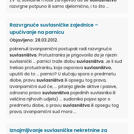
ZV-a, suvlasnik može zahtijevati da se
suvlasništvo
razvrgne potpuno ili samo djelomično, i to što ...
Razvrgnuće suvlasničke zajednice –
upućivanje na parnicu
Objavljeno: 28.03.2012.
pokrenuli izvanparnični postupak radi razvrgnuća
suvlasništva
. Protustranka je prigovorila da je njezin
suvlasnički ... parnici traže diobu
suvlasništva
. Je li sud
trebao protustranku, koja osporava
suvlasništvo
,
uputiti da to ... parnici? U slučaju spora o predmetu
diobe, pravu
suvlasništva
ili opsegu tog prava,
izvanparnični sud će, ... pitanja glede aktive i pasive,
odnosno pravo
suvlasništva
pojedinih suvlasnika ili
veličina njihovih udjela) ... sudionika pojavi spor o
predmetu diobe, o pravu
suvlasništva
ili opsegu tog
prava, izvanparnični sud mora ...
Iznajmljivanje suvlasničke nekretnine za