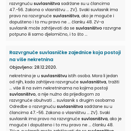
razvrgnuću
suvlasništva
sadržane su u člancima
47.-56. Zakona o vlasništvu ... ZV). Svaki suvlasnik ima
pravo na razvrgnuće
suvlasništva
, ako je moguće i
dopušteno i to mu pravo ne ... članku 48. ZV-a
suvlasnik može zahtijevati da se
suvlasništvo
razvrgne
potpuno ili samo djelomično, i to što ...
Razvrgnuće suvlasničke zajednice koja postoji
na više nekretnina
Objavljeno: 28.12.2020.
nekretnina je u
suvlasništvu
istih osoba. Mora li jedan
od njih, kada zahtijeva razvrgnuće
suvlasništva
, tražiti
... više ili na svim nekretninama na kojima postoji
suvlasništvo
, a nije nužno da prijedlogom za
razvrgnuće obuhvati ... suvlasnik s drugim osobama
Odredbe o razvrgnuću
suvlasništva
sadržane su u
člancima 47.-56. Zakona o vlasništvu ... ZV). Svaki
suvlasnik ima pravo na razvrgnuće
suvlasništva
, ako je
moguće i dopušteno i to mu pravo ne ... članku 48.