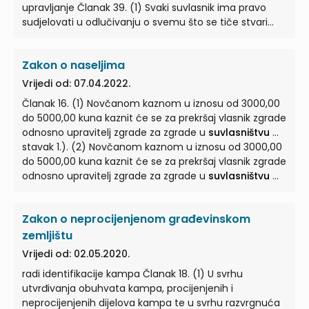
upravljanje Članak 39. (1) Svaki suvlasnik ima pravo
Hercegovine nema u vlasništvu ili
suvlasništvu
...
sudjelovati u odlučivanju o svemu što se tiče stvari
koja je u
suvlasništvu
... Zaštita Članak 46. (1) Svaki
suvlasnik ima pravo glede cijele stvari postavljati
Zakon o naseljima
svojim suvlasnicima one zahtjeve koji proizlaze iz
njegova
suvlasništva
... Razvrgnuće Pravo na
Vrijedi od: 07.04.2022.
razvrgnuće Članak 47. (1) Suvlasnik ima pravo na
Članak 16. (1) Novčanom kaznom u iznosu od 3000,00
razvrgnuće
suvlasništva
, ako je moguće i dopušteno;
do 5000,00 kuna kaznit će se za prekršaj vlasnik zgrade
to mu pravo ne zastarijeva. (2 ...
odnosno upravitelj zgrade za zgrade u
suvlasništvu
...
stavak 1.). (2) Novčanom kaznom u iznosu od 3000,00
do 5000,00 kuna kaznit će se za prekršaj vlasnik zgrade
odnosno upravitelj zgrade za zgrade u
suvlasništvu
...
Zakon o neprocijenjenom građevinskom
zemljištu
Vrijedi od: 02.05.2020.
radi identifikacije kampa Članak 18. (1) U svrhu
utvrđivanja obuhvata kampa, procijenjenih i
neprocijenjenih dijelova kampa te u svrhu razvrgnuća