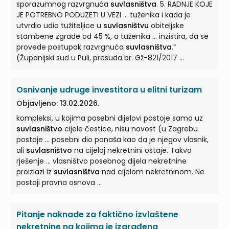
sporazumnog razvrgnuća
suvlasništva
. 5. RADNJE KOJE
JE POTREBNO PODUZETI U VEZI ... tuženika i kada je
utvrdio udio tužiteljice u
suvlasništvu
obiteljske
stambene zgrade od 45 %, a tuženika ... inzistira, da se
provede postupak razvrgnuća
suvlasništva
.“
(Županijski sud u Puli, presuda br. Gž-821/2017 ...
Osnivanje udruge investitora u elitni turizam
Objavljeno: 13.02.2026.
kompleksi, u kojima posebni dijelovi postoje samo uz
suvlasništvo
cijele čestice, nisu novost (u Zagrebu
postoje ... posebni dio ponaša kao da je njegov vlasnik,
ali
suvlasništvo
na cijeloj nekretnini ostaje. Takvo
rješenje ... vlasništvo posebnog dijela nekretnine
proizlazi iz
suvlasništva
nad cijelom nekretninom. Ne
postoji pravna osnova ...
Pitanje naknade za faktično izvlaštene
nekretnine na kojima je izgrađena