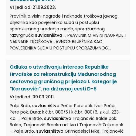
Vrijedi od: 21.09.2023.
Pravilnik o visini nagrade i naknade troškova javnog
bilježnika kao povjerenika suda u postupku
sporazumnog uređenja međe, sporazumnog
razvrgnuća
suvlasništva
... PRAVILNIK O VISINI NAGRADE I
NAKNADE TROŠKOVA JAVNOG BILJEŽNIKA KAO
POVJERENIKA SUDA U POSTUPKU SPORAZUMNOG
UREĐENJA MEĐE, SPORAZUMNOG RAZVRGNUĆA
SUVLASNIŠTVA
... nagrade i naknade troškova javnog
Odluka o utvrđivanju interesa Republike
bilježnika kao povjerenika suda u provođenju radnji u
postupku sporazumnog uređenja međe, sporazumnog
Hrvatske za rekonstrukciju Međunarodnog
razvrgnuća
suvlasništva
... dokazivanja smrti
cestovnog graničnog prijelaza I. kategorije
jedinstvena javnobilježnička nagrada u iznosu od 26,54
"Karasovići", na državnoj cesti D-8
eura. (2) Za sve službene radnje koje obavlja u
Vrijedi od: 09.03.2011.
postupku sporazumnog razvrgnuća
suvlasništva
...
Palje Brdo,
suvlasništvo
Pečar Pere pok. Iva i Pečar
Pere pok. Đura; k.č.br. 880/5 i k.č.br. 880/6, z.k.ul. 223,
k.o. ... Palje Brdo,
suvlasništvo
Trojanović Balde pok.
Balda, Trojanović Branka ud. Iva i Trojanović Željka pok.
... Palje Brdo,
suvlasništvo
Grimadelsci Nike, Trojanović