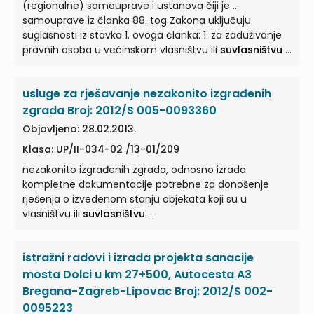
(regionalne) samouprave i ustanova čiji je ...
samouprave iz članka 88. tog Zakona uključuju
suglasnosti iz stavka 1. ovoga članka: 1. za zaduživanje
pravnih osoba u većinskom vlasništvu ili
suvlasništvu
...
financijskim izvješćima za godinu koja prethodi godini
u kojoj se zadužuju iskazale gubitak, 2. za zaduživanje
usluge za rješavanje nezakonito izgrađenih
pravnih osoba u većinskom vlasništvu ili
suvlasništvu
...
zgrada Broj: 2012/S 005-0093360
Objavljeno: 28.02.2013.
Klasa: UP/II-034-02 /13-01/209
nezakonito izgrađenih zgrada, odnosno izrada
kompletne dokumentacije potrebne za donošenje
rješenja o izvedenom stanju objekata koji su u
vlasništvu ili
suvlasništvu
...
istražni radovi i izrada projekta sanacije
mosta Dolci u km 27+500, Autocesta A3
Bregana-Zagreb-Lipovac Broj: 2012/S 002-
0095223