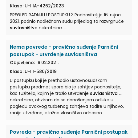
Klasa: U-IIIA-4262/2023
PREGLED RADNJI U POSTUPKU 3.Podnositelj je 16. rujna
2021. podnio nadležnom sudu prijedlog za razvrgnuće
suvlasništva
nekretnine. ...
Nema povrede - pravično suđenje Parnični
postupak - utvrđenje suvlasništva
Objavljeno: 18.02.2021.
Klasa: U-III-580/2019
U postupku koji je prethodio ustavnosudskom
postupku predmet spora bio je zahtjev podnositelja,
kao tužitelja, kojim je tražio utvrđenje
suvlasništva
...
nekretnine, obzirom da se donošenjem odluke u
pogledu ovakvog tužbenog zahtjeva zadire u njihovo,
ranije utvrđeno, etažno vlasništvo odnosno
suvlasništvo
... 2. ...jesu li suvlasnici nekretnine
jedinstveni suparničari na pasivnoj strani u postupku
Povreda - pravično suđenje Parnični postupak
radi utvrđenja
suvlasništva
idealnog dijela s kojim je ...