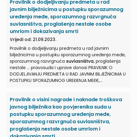
Pravilnik o dodjeljivanju predmeta u rad
javnim bilježnicima u postupku sporazumnog
uređenja međe, sporazumnog razvrgnuća
suvlasništva, proglašenja nestale osobe
umrlom i dokazivanja smrti
Vrijedi od: 21.09.2023.
Pravilnik o dodjeljivanju predmeta u rad javnim
bilježnicima u postupku sporazumnog uređenja međe,
sporazumnog razvrgnuća
suvlasništva
, proglašenja
nestale ... pravosuđa i uprave donosi PRAVILNIK O
DODJELJIVANJU PREDMETA U RAD JAVNIM BILJEŽNICIMA U
POSTUPKU SPORAZUMNOG UREĐENJA MEĐE,
SPORAZUMNOG RAZVRGNUĆA
SUVLASNIŠTVA
...
Pravilnikom propisuje se način dodjele u rad javnim
Pravilnik o visini nagrade i naknade troškova
bilježnicima kao povjerenicima suda predmeta
sporazumnog uređenja međe, sporazumnog
javnog bilježnika kao povjerenika suda u
razvrgnuća
suvlasništva
...
postupku sporazumnog uređenja međe,
sporazumnog razvrgnuća suvlasništva,
proglašenja nestale osobe umrlom i
dokazivanja smrti