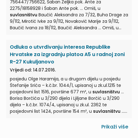
756447/756622, Šaban Željka pok. Ante za
2275/18158928 i Šaban Ante pok. ... Omiš, u
suvlasništvu
Baučić Aleksandra za 7/32, Buha Drage za
9/112, Mirotić Ivke za 9/112, Novaković Marije za 9/112,
Baučić Ivana za 18/112, Baučić Aleksandra ... Omiš, u
suvlasništvu
Romić Nikole Nikše za 4/24, Domazet
Šime za 22/960, Domazet Matka za 11/960, Domazet
Odluka o utvrđivanju interesa Republike
Josipa za 11/960, Baučić Božidara Ivanova za ... Omiš,
površine 1391 m2, u
suvlasništvu
Čečuk Ivana pok.
Hrvatske za izgradnju platoa A5 u radnoj zoni
Marta i Čečuk Anastazije svakog za 1/2 dijela, u
R-27 Kukuljanovo
interesu je Republike Hrvatske. II. ...
Vrijedi od: 14.07.2016.
posjedu Olge Haramija, a u drugom dijelu u posjedu
Štefanije Srića – k.č.br. 1044/1, upisanoj u zk.ul.1215 te
posjedovni list 1516, površine 677 m², u
suvlasništvu
...
Borisa Borčića u 3/290 dijela i Ljiljane Borčić u 3/290
dijela – k.č.br. 1074/4, upisanoj u zk.ul. 2362 te
posjedovni list 1424, površine 154 m², u
suvlasništvu
...
Matijević, Bakar, Nautička 13 u 1/8 dijela – k.č.br. 1055/3,
upisanoj u zk.ul. 1600 te posjedovni list 1443, površine
Prikaži više
507 m² u
suvlasništvu
i suposjedu ... Bakar, a u posjedu
Frane Kljuna – k.č.br. 1055/2 upisanoj u zk.ul. 2619 te