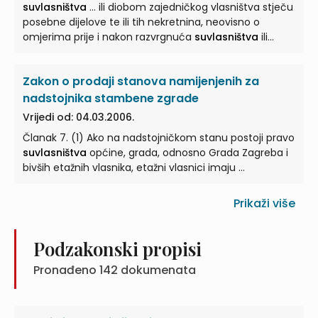
suvlasništva
... ili diobom zajedničkog vlasništva stječu
posebne dijelove te ili tih nekretnina, neovisno o
omjerima prije i nakon razvrgnuća
suvlasništva
ili
diobe zajedničkog ...
Zakon o prodaji stanova namijenjenih za
nadstojnika stambene zgrade
Vrijedi od: 04.03.2006.
Članak 7. (1) Ako na nadstojničkom stanu postoji pravo
suvlasništva
općine, grada, odnosno Grada Zagreba i
bivših etažnih vlasnika, etažni vlasnici imaju ...
Prikaži više
Podzakonski propisi
Pronađeno
142
dokumenata