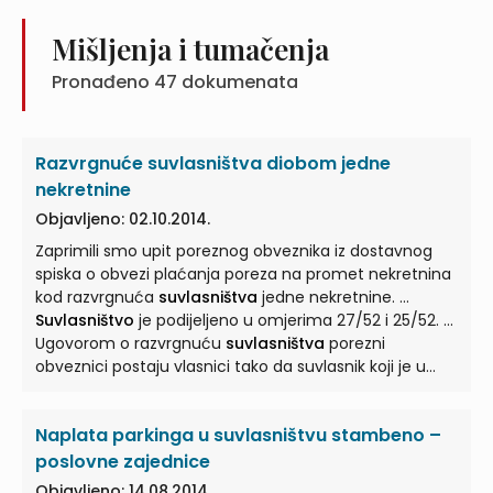
Mišljenja i tumačenja
Pronađeno
47
dokumenata
Razvrgnuće suvlasništva diobom jedne
nekretnine
Objavljeno: 02.10.2014.
Zaprimili smo upit poreznog obveznika iz dostavnog
spiska o obvezi plaćanja poreza na promet nekretnina
kod razvrgnuća
suvlasništva
jedne nekretnine. ...
Suvlasništvo
je podijeljeno u omjerima 27/52 i 25/52. ...
Ugovorom o razvrgnuću
suvlasništva
porezni
obveznici postaju vlasnici tako da suvlasnik koji je u
suvlasništvu
imao omjer
suvlasništva
27/52, postaje
vlasnikom ... katastarske čestice 234/4 površine 540
Naplata parkinga u suvlasništvu stambeno –
m2, dok suvlasnik koji je u
suvlasništvu
imao omjer
suvlasništva
25/52, postaje vlasnikom katastarske
poslovne zajednice
čestice 234 ... su opća oslobođenja od plaćanja poreza
Objavljeno: 14.08.2014.