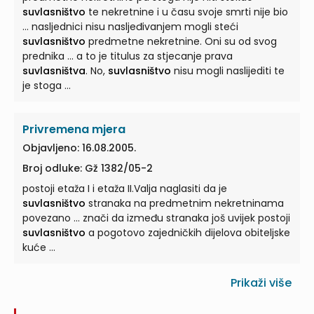
suvlasništvo
te nekretnine i u času svoje smrti nije bio
... nasljednici nisu nasljeđivanjem mogli steći
suvlasništvo
predmetne nekretnine. Oni su od svog
prednika ... a to je titulus za stjecanje prava
suvlasništva
. No,
suvlasništvo
nisu mogli naslijediti te
je stoga ...
Privremena mjera
Objavljeno: 16.08.2005.
Broj odluke: Gž 1382/05-2
postoji etaža I i etaža II.Valja naglasiti da je
suvlasništvo
stranaka na predmetnim nekretninama
povezano ... znači da između stranaka još uvijek postoji
suvlasništvo
a pogotovo zajedničkih dijelova obiteljske
kuće ...
Prikaži više