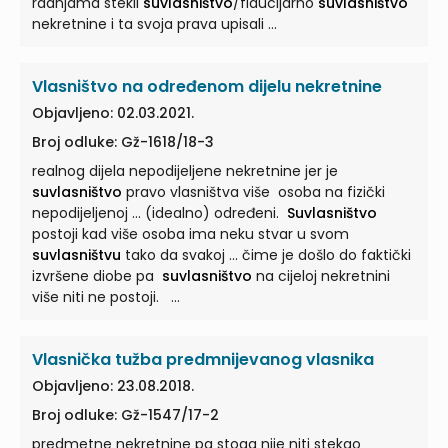
radnjama stekli
suvlasništvo
/fiducijarno
suvlasništvo
nekretnine i ta svoja prava upisali ...
Vlasništvo na određenom dijelu nekretnine
Objavljeno: 02.03.2021.
Broj odluke: Gž-1618/18-3
realnog dijela nepodijeljene nekretnine jer je
suvlasništvo
pravo vlasništva više osoba na fizički
nepodijeljenoj ... (idealno) određeni.
Suvlasništvo
postoji kad više osoba ima neku stvar u svom
suvlasništvu
tako da svakoj ... čime je došlo do faktički
izvršene diobe pa
suvlasništvo
na cijeloj nekretnini
više niti ne postoji. ...
Vlasnička tužba predmnijevanog vlasnika
Objavljeno: 23.08.2018.
Broj odluke: Gž-1547/17-2
predmetne nekretnine pa stoga nije niti stekao