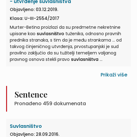
4. ...jesu li suvlasnici nekretnine jedinstveni suparničari
- utvrđenje suvlasništva
na pasivnoj strani u postupku radi utvrđenja
Objavljeno: 03.12.2019.
suvlasništva
idealnog dijela s kojim je ...
Klasa: U-III-2554/2017
Murter-Betina proizlazi da su predmetne nekretnine
upisane kao
suvlasništvo
tuženika, odnosno pravnih
prednika stranaka, s tim da je među strankama ... od
takvog činjeničnog utvrđenja, prvostupanjski je sud
pravilno zaključio da su tužitelji temeljem valjanog
pravnog osnova stekli pravo
suvlasništva
...
Prikaži više
Sentence
Pronađeno
459
dokumenata
Suvlasništvo
Objavljeno: 28.09.2016.