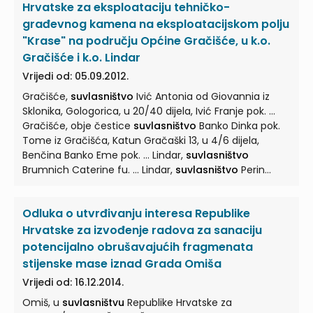
d.o.o., Gračišće, Bakši 46a, u 1/7 dijela, te Deltin Euzebija
Hrvatske za eksploataciju tehničko-
pok. ... Gračišće,
suvlasništvo
Brljafa Marija pok. Ivana,
građevnog kamena na eksploatacijskom polju
Brljafi 72, Gračišće, u 1/2 dijela, te Brljafa Josipa pok. ...
"Krase" na području Općine Gračišće, u k.o.
Gračišće i k.o. Lindar
Vrijedi od: 05.09.2012.
Gračišće,
suvlasništvo
Ivić Antonia od Giovannia iz
Sklonika, Gologorica, u 20/40 dijela, Ivić Franje pok. ...
Gračišće, obje čestice
suvlasništvo
Banko Dinka pok.
Tome iz Gračišća, Katun Gračaški 13, u 4/6 dijela,
Benčina Banko Eme pok. ... Lindar,
suvlasništvo
Brumnich Caterine fu. ... Lindar,
suvlasništvo
Perin
Francesce nata Brumnich iz Montebella, u 28/336
dijela, Suran Marie nata Brumnich, Pola, u 28/336 dijela,
Odluka o utvrđivanju interesa Republike
Brumnić Ane pok. ... Lindar,
suvlasništvo
Brumnić Ane
pok. Antuna, Lindar, Bašoti 90, u 32/56 dijela, Brumnić
Hrvatske za izvođenje radova za sanaciju
Ivana pok. ...
potencijalno obrušavajućih fragmenata
stijenske mase iznad Grada Omiša
Vrijedi od: 16.12.2014.
Omiš, u
suvlasništvu
Republike Hrvatske za