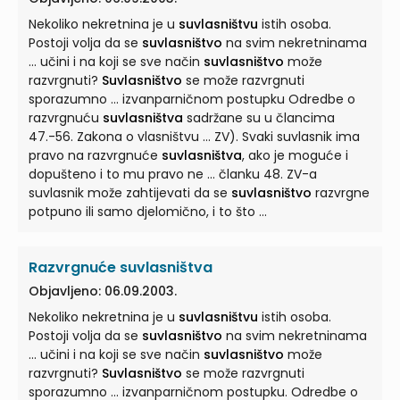
Nekoliko nekretnina je u
suvlasništvu
istih osoba.
Postoji volja da se
suvlasništvo
na svim nekretninama
... učini i na koji se sve način
suvlasništvo
može
razvrgnuti?
Suvlasništvo
se može razvrgnuti
sporazumno ... izvanparničnom postupku Odredbe o
razvrgnuću
suvlasništva
sadržane su u člancima
47.-56. Zakona o vlasništvu ... ZV). Svaki suvlasnik ima
pravo na razvrgnuće
suvlasništva
, ako je moguće i
dopušteno i to mu pravo ne ... članku 48. ZV-a
suvlasnik može zahtijevati da se
suvlasništvo
razvrgne
potpuno ili samo djelomično, i to što ...
Razvrgnuće suvlasništva
Objavljeno: 06.09.2003.
Nekoliko nekretnina je u
suvlasništvu
istih osoba.
Postoji volja da se
suvlasništvo
na svim nekretninama
... učini i na koji se sve način
suvlasništvo
može
razvrgnuti?
Suvlasništvo
se može razvrgnuti
sporazumno ... izvanparničnom postupku. Odredbe o