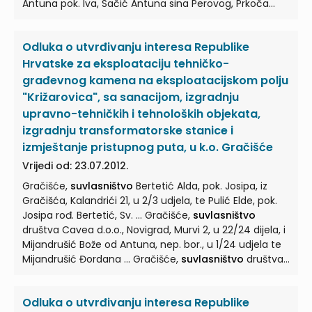
Antuna pok. Iva, Sačić Antuna sina Perovog, Prkoča
Stane ud. ... Palje Brdo,
suvlasništvo
Klaić Marka pok.
Iva, Klaić Nike pok. Iva, Klaić Luke pok. Iva, Klečak Stane
Odluka o utvrđivanju interesa Republike
ud. Antuna rođ. Klaić, Weller Jele ž. Iva rođ. ... Palje Brdo,
suvlasništvo
Bećir Luke pok. Antuna, Bećir Antuna pok.
Hrvatske za eksploataciju tehničko-
Boža, Čupić Lucije Lukove, Čupić mldb. ...
građevnog kamena na eksploatacijskom polju
"Križarovica", sa sanacijom, izgradnju
upravno-tehničkih i tehnoloških objekata,
izgradnju transformatorske stanice i
izmještanje pristupnog puta, u k.o. Gračišće
Vrijedi od: 23.07.2012.
Gračišće,
suvlasništvo
Bertetić Alda, pok. Josipa, iz
Gračišća, Kalandrići 21, u 2/3 udjela, te Pulić Elde, pok.
Josipa rođ. Bertetić, Sv. ... Gračišće,
suvlasništvo
društva Cavea d.o.o., Novigrad, Murvi 2, u 22/24 dijela, i
Mijandrušić Bože od Antuna, nep. bor., u 1/24 udjela te
Mijandrušić Đordana ... Gračišće,
suvlasništvo
društva
Cavea d.o.o., Novigrad, Murvi 2, u 22/24 dijela, te
Mijandrušić Bože od Antuna, nep. bor., u 1/24 udjela te
Odluka o utvrđivanju interesa Republike
Mijandrušić ... Gračišće,
suvlasništvo
društva Cavea