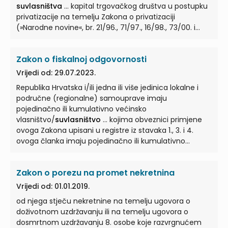
suvlasništva
... kapital trgovačkog društva u postupku
privatizacije na temelju Zakona o privatizaciji
(»Narodne novine«, br. 21/96., 71/97., 16/98., 73/00. i
92/10.)
suvlasništvo
... Razvrgnuće
suvlasništva
na
ostalom građevinskom zemljištu Članak 29. (1)
Zakon o fiskalnoj odgovornosti
Suvlasnička zajednica iz članka 28. stavka 2. ovoga
Zakona razvrgava se na način ... PRIJELAZNE I ZAVRŠNE
Vrijedi od: 29.07.2023.
ODREDBE Uređenje odnosa u kampu na kojemu je
Republika Hrvatska i/ili jedna ili više jedinica lokalne i
utvrđen omjer
suvlasništva
Članak 33. ... Ako je na dan
područne (regionalne) samouprave imaju
stupanja na snagu ovoga Zakona između Republike
pojedinačno ili kumulativno većinsko
Hrvatske i trgovačkog društva utvrđen omjer
vlasništvo/
suvlasništvo
... kojima obveznici primjene
suvlasništva
u kampu sukladno članku 6. stavku ...
ovoga Zakona upisani u registre iz stavaka 1., 3. i 4.
ovoga članka imaju pojedinačno ili kumulativno
većinsko vlasništvo/
suvlasništvo
... trgovačkog
društva koje je u vlasništvu Republike Hrvatske i/ili
Zakon o porezu na promet nekretnina
jedne ili više jedinica lokalne i područne (regionalne)
samouprave ili u vlasništvu/
suvlasništvu
... Republika
Vrijedi od: 01.01.2019.
Hrvatska i/ili jedna ili više jedinica lokalne i područne
od njega stječu nekretnine na temelju ugovora o
(regionalne) samouprave imaju pojedinačno ili
doživotnom uzdržavanju ili na temelju ugovora o
zajednički većinsko vlasništvo/
suvlasništvo
...
dosmrtnom uzdržavanju 8. osobe koje razvrgnućem