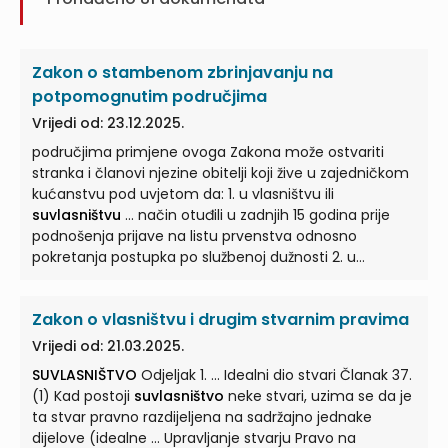
Zakon o stambenom zbrinjavanju na
potpomognutim područjima
Vrijedi od: 23.12.2025.
područjima primjene ovoga Zakona može ostvariti
stranka i članovi njezine obitelji koji žive u zajedničkom
kućanstvu pod uvjetom da: 1. u vlasništvu ili
suvlasništvu
... način otuđili u zadnjih 15 godina prije
podnošenja prijave na listu prvenstva odnosno
pokretanja postupka po službenoj dužnosti 2. u
vlasništvu ili
suvlasništvu
... Članak 10. (1) Pravo na
stambeno zbrinjavanje može ostvariti i osoba koja ima
Zakon o vlasništvu i drugim stvarnim pravima
u vlasništvu ili
suvlasništvu
useljivu obiteljsku kuću ili
stan čija je stambena ... propisane člankom 17.
Vrijedi od: 21.03.2025.
stavkom 1. ovoga Zakona, pod uvjetom da se isti nalazi
SUVLASNIŠTVO
Odjeljak 1. ... Idealni dio stvari Članak 37.
na području primjene ovoga Zakona. (2) Osoba koja
(1) Kad postoji
suvlasništvo
neke stvari, uzima se da je
ima u vlasništvu ili
suvlasništvu
... područjima prve i
ta stvar pravno razdijeljena na sadržajno jednake
druge skupine područja posebne državne skrbi te uz
dijelove (idealne ... Upravljanje stvarju Pravo na
uvjet da na području Republike Hrvatske i Bosne i