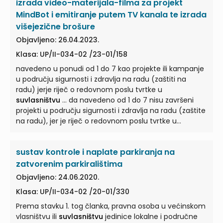
izrada video-materijala-filma za projekt
MindBot i emitiranje putem TV kanala te izrada
višejezične brošure
Objavljeno: 26.04.2023.
Klasa: UP/II-034-02 /23-01/158
navedeno u ponudi od 1 do 7 kao projekte ili kampanje
u području sigurnosti i zdravlja na radu (zaštiti na
radu) jerje riječ o redovnom poslu tvrtke u
suvlasništvu
... da navedeno od 1 do 7 nisu završeni
projekti u području sigurnosti i zdravlja na radu (zaštite
na radu), jer je riječ o redovnom poslu tvrtke u
suvlasništvu
... Za obavljanje poslova zaštite na radu
ovlaštena je i tvrtka u
suvlasništvu
predloženog
sustav kontrole i naplate parkiranja na
stručnjaka (g. ... navodi naručitelj, jesu zakonom i
podzakonskim aktima propisani obvezni i redovni
zatvorenim parkiralištima
poslovi u zaštitu na radu, koji su redovna djelatnost
Objavljeno: 24.06.2020.
tvrtke u
suvlasništvu
... da se svih 7 navedenih
Klasa: UP/II-034-02 /20-01/330
projekata odnose na implementaciju sustava Zaštite
na radu koje su nominirani stručnjak Marko Žigmund te
Prema stavku 1. tog članka, pravna osoba u većinskom
tvrtka u njegovu
suvlasništvu
...
vlasništvu ili
suvlasništvu
jedinice lokalne i područne