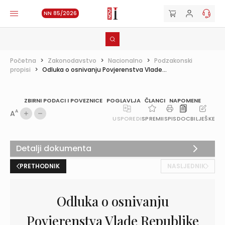
NN 85/2026
Početna
>
Zakonodavstvo
>
Nacionalno
>
Podzakonski
propisi
>
Odluka o osnivanju Povjerenstva Vlade...
ZBIRNI PODACI I POVEZNICE
POGLAVLJA
ČLANCI
NAPOMENE
A
A
USPOREDI
SPREMI
ISPIS
DOC
BILJEŠKE
Detalji dokumenta
PRETHODNIK
NASLJEDNIK
Odluka o osnivanju
Povjerenstva Vlade Republike