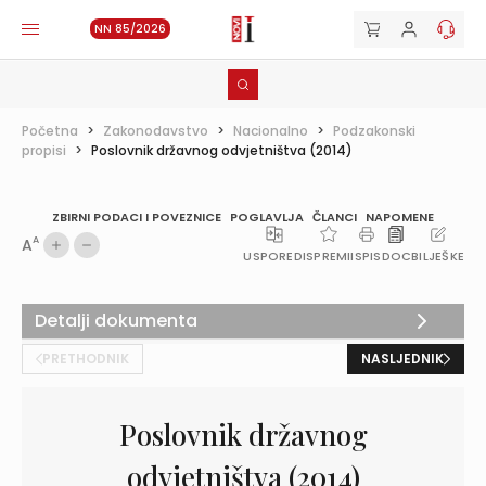
NN 85/2026
Početna
>
Zakonodavstvo
>
Nacionalno
>
Podzakonski
propisi
>
Poslovnik državnog odvjetništva (2014)
ZBIRNI PODACI I POVEZNICE
POGLAVLJA
ČLANCI
NAPOMENE
A
A
USPOREDI
SPREMI
ISPIS
DOC
BILJEŠKE
Detalji dokumenta
PRETHODNIK
NASLJEDNIK
Poslovnik državnog
odvjetništva (2014)