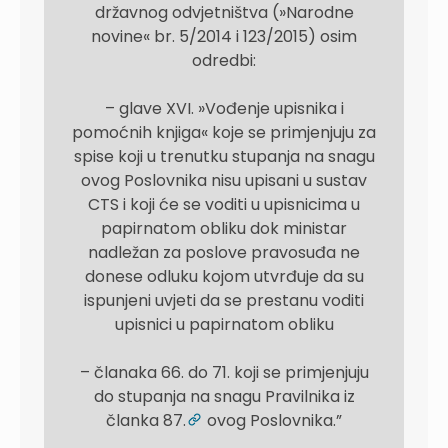
državnog odvjetništva (»Narodne
novine« br. 5/2014 i 123/2015) osim
odredbi:
– glave XVI. »Vođenje upisnika i
pomoćnih knjiga« koje se primjenjuju za
spise koji u trenutku stupanja na snagu
ovog Poslovnika nisu upisani u sustav
CTS i koji će se voditi u upisnicima u
papirnatom obliku dok ministar
nadležan za poslove pravosuđa ne
donese odluku kojom utvrđuje da su
ispunjeni uvjeti da se prestanu voditi
upisnici u papirnatom obliku
– članaka 66. do 71. koji se primjenjuju
do stupanja na snagu Pravilnika iz
članka 87.
ovog Poslovnika.”