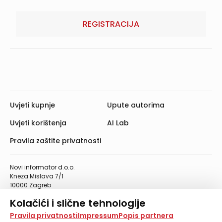
REGISTRACIJA
Uvjeti kupnje
Upute autorima
Uvjeti korištenja
AI Lab
Pravila zaštite privatnosti
Novi informator d.o.o.
Kneza Mislava 7/1
10000 Zagreb
Telefon: 01/4555-454
Kolačići i slične tehnologije
Telefaks: 01/4612-553
info@informator.hr
Na našoj web stranici koristimo kolačiće i slične
Pravila privatnosti
Impressum
Popis partnera