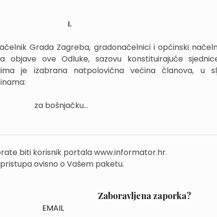
I.
ačelnik Grada Zagreba, gradonačelnici i općinski načelni
objave ove Odluke, sazovu konstituirajuće sjednice
jima je izabrana natpolovična većina članova, u sl
ćinama:
a bošnjačku...
rate biti korisnik portala www.informator.hr.
 pristupa ovisno o Vašem paketu.
Zaboravljena zaporka?
EMAIL