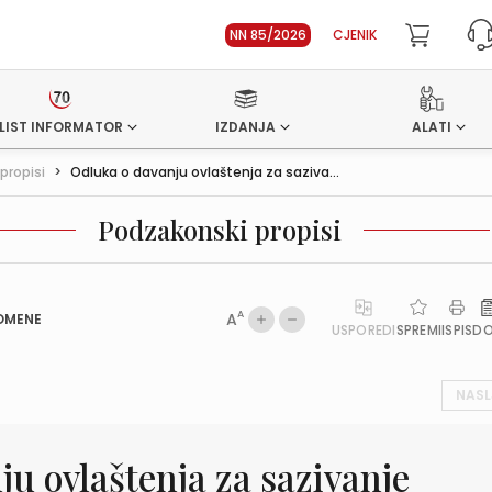
NN 85/2026
CJENIK
LIST INFORMATOR
IZDANJA
ALATI
propisi
>
Odluka o davanju ovlaštenja za saziva...
Podzakonski propisi
A
A
OMENE
USPOREDI
SPREMI
ISPIS
D
NASL
u ovlaštenja za sazivanje