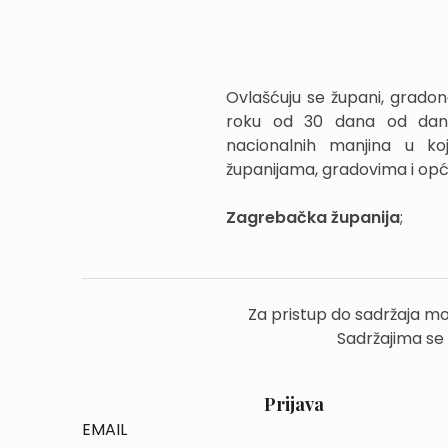
Ovlašćuju se župani, gradon
roku od 30 dana od dana 
nacionalnih manjina u ko
županijama, gradovima i op
Zagrebačka županija
; z
Za pristup do sadržaja mo
Sadržajima se
Prijava
EMAIL