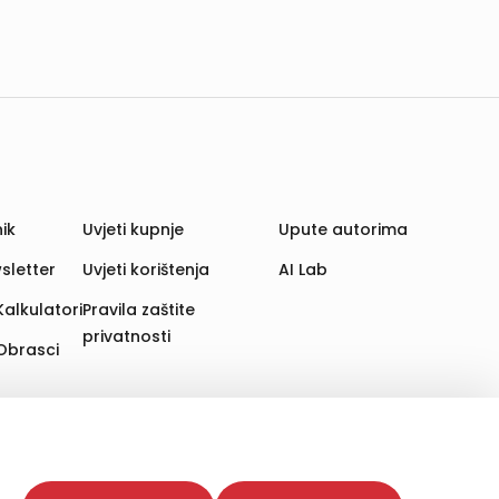
ik
Uvjeti kupnje
Upute autorima
sletter
Uvjeti korištenja
AI Lab
Kalkulatori
Pravila zaštite
privatnosti
Obrasci
aju. Time poboljšavamo korisničko iskustvo,
 više web stranica i uređaja u tu svrhu. Naši partneri