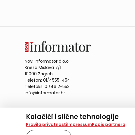
Novi informator d.o.o.
Kneza Mislava 7/1
10000 Zagreb
Telefon: 01/4555-454
Telefaks: 01/4612-553
info@informator.hr
PRATITE NAS:
Kolačići i slične tehnologije
Na našoj web stranici koristimo kolačiće i slične te
Pravila privatnosti
Impressum
Popis partnera
analiziramo promet na stranici te prikazujemo sadržaje
također koriste ove tehnologije.