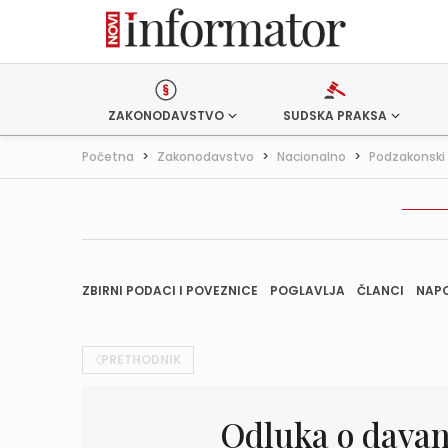
ZAKONODAVSTVO
SUDSKA PRAKSA
Početna
>
Zakonodavstvo
>
Nacionalno
>
Podzakonski 
ZBIRNI PODACI I POVEZNICE
POGLAVLJA
ČLANCI
NAP
PRETHODNIK
Odluka o davanj