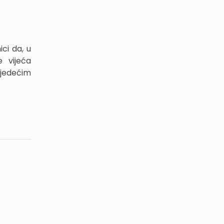
ci da, u
 vijeća
jedećim