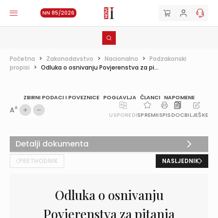
NN 85/2026
Početna
>
Zakonodavstvo
>
Nacionalno
>
Podzakonski
propisi
>
Odluka o osnivanju Povjerenstva za pi...
ZBIRNI PODACI I POVEZNICE
POGLAVLJA
ČLANCI
NAPOMENE
A
A
USPOREDI
SPREMI
ISPIS
DOC
BILJEŠKE
Detalji dokumenta
PRETHODNIK
NASLJEDNIK
Odluka o osnivanju
Povjerenstva za pitanja