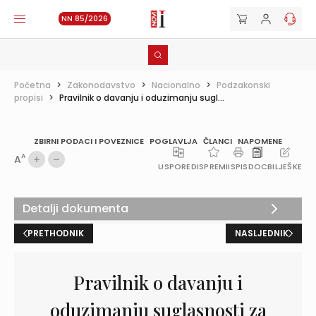
NN 85/2026
Početna
>
Zakonodavstvo
>
Nacionalno
>
Podzakonski
propisi
>
Pravilnik o davanju i oduzimanju sugl...
ZBIRNI PODACI I POVEZNICE
POGLAVLJA
ČLANCI
NAPOMENE
A
A
USPOREDI
SPREMI
ISPIS
DOC
BILJEŠKE
Detalji dokumenta
PRETHODNIK
NASLJEDNIK
Pravilnik o davanju i
oduzimanju suglasnosti za