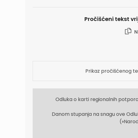
Pročišćeni tekst vr
N
Prikaz pročišćenog te
Odluka o karti regionalnih potpora
Danom stupanja na snagu ove Odluke
(»Narod