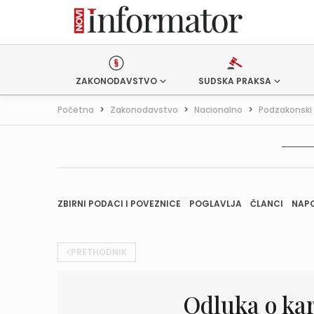
ZAKONODAVSTVO
SUDSKA PRAKSA
Početna
>
Zakonodavstvo
>
Nacionalno
>
Podzakonski 
ZBIRNI PODACI I POVEZNICE
POGLAVLJA
ČLANCI
NAP
PRETHODNIK
Odluka o kar