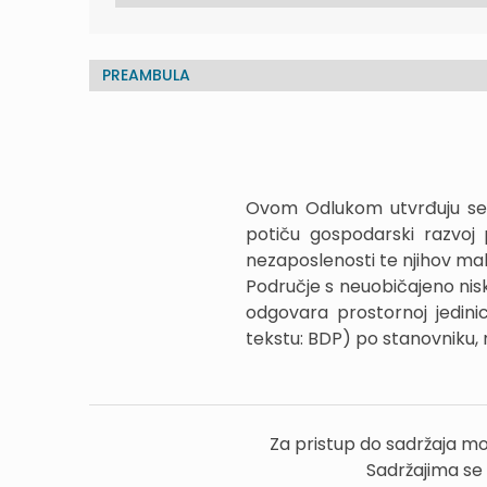
PREAMBULA
Ovom Odlukom utvrđuju se 
potiču gospodarski razvoj 
nezaposlenosti te njihov mak
Područje s neuobičajeno nisk
odgovara prostornoj jedinic
tekstu: BDP) po stanovniku, 
Za pristup do sadržaja mo
Sadržajima se