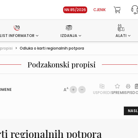
NN 85/2026
CJENIK
LIST INFORMATOR
IZDANJA
ALATI
propisi
>
Odluka o karti regionalnih potpora
Podzakonski propisi
A
A
OMENE
USPOREDI
SPREMI
ISPIS
D
NASL
ti regionalnih potpora