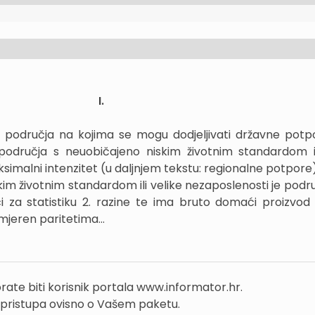
I.
područja na kojima se mogu dodjeljivati državne potp
područja s neuobičajeno niskim životnim standardom il
simalni intenzitet (u daljnjem tekstu: regionalne potpore)
im životnim standardom ili velike nezaposlenosti je podru
i za statistiku 2. razine te ima bruto domaći proizvod 
mjeren paritetima...
rate biti korisnik portala www.informator.hr.
 pristupa ovisno o Vašem paketu.