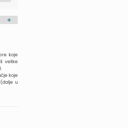
ore koje
i velike
.
čje koje
(dalje u