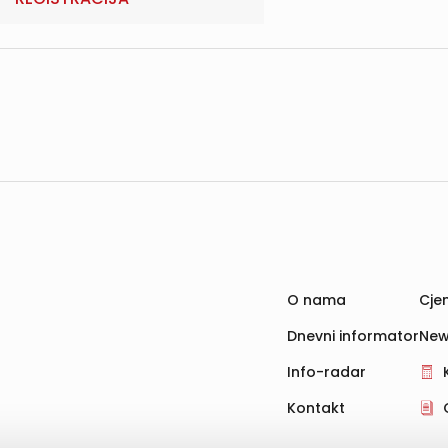
O nama
Cjen
Dnevni informator
New
Info-radar
Kontakt