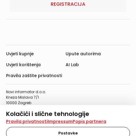
REGISTRACIJA
Uvjeti kupnje
Upute autorima
Uvjeti korištenja
AI Lab
Pravila zaštite privatnosti
Novi informator d.o.o.
Kneza Mislava 7/1
10000 Zagreb
Telefon: 01/4555-454
Kolačići i slične tehnologije
Telefaks: 01/4612-553
info@informator.hr
Na našoj web stranici koristimo kolačiće i slične
Pravila privatnosti
Impressum
Popis partnera
tehnologije za pohranu, čitanje i obradu informacija na
vašem uređaju. Time poboljšavamo korisničko iskustvo,
Postavke
PRATITE NAS: