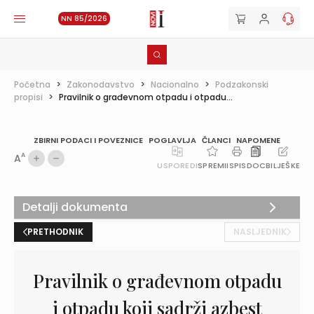
NN 85/2026
Početna
>
Zakonodavstvo
>
Nacionalno
>
Podzakonski
propisi
>
Pravilnik o građevnom otpadu i otpadu...
ZBIRNI PODACI I POVEZNICE
POGLAVLJA
ČLANCI
NAPOMENE
A
A
USPOREDI
SPREMI
ISPIS
DOC
BILJEŠKE
Detalji dokumenta
PRETHODNIK
NASLJEDNIK
Pravilnik o građevnom otpadu
i otpadu koji sadrži azbest