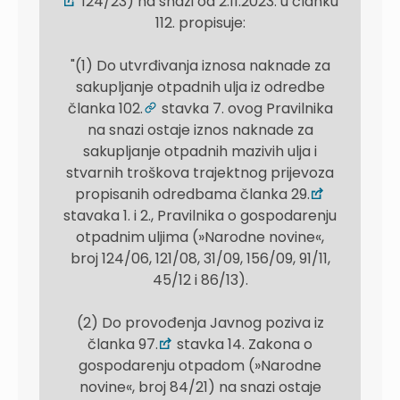
124/23) na snazi od 2.11.2023. u članku
112. propisuje:
"(1) Do utvrđivanja iznosa naknade za
sakupljanje otpadnih ulja iz odredbe
članka 102.
stavka 7. ovog Pravilnika
na snazi ostaje iznos naknade za
sakupljanje otpadnih mazivih ulja i
stvarnih troškova trajektnog prijevoza
propisanih odredbama članka 29.
stavaka 1. i 2., Pravilnika o gospodarenju
otpadnim uljima (»Narodne novine«,
broj 124/06, 121/08, 31/09, 156/09, 91/11,
45/12 i 86/13).
(2) Do provođenja Javnog poziva iz
članka 97.
stavka 14. Zakona o
gospodarenju otpadom (»Narodne
novine«, broj 84/21) na snazi ostaje