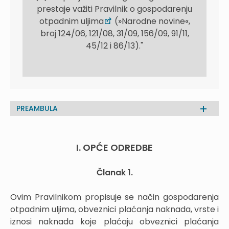
prestaje važiti Pravilnik o gospodarenju
otpadnim uljima
(»Narodne novine«,
broj 124/06, 121/08, 31/09, 156/09, 91/11,
45/12 i 86/13)."
PREAMBULA
I. OPĆE ODREDBE
Članak 1.
Ovim Pravilnikom propisuje se način gospodarenja
otpadnim uljima, obveznici plaćanja naknada, vrste i
iznosi naknada koje plaćaju obveznici plaćanja