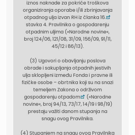
iznos naknade za pokriće troškova
organiziranja oporabe i/ili zbrinjavanja
otpadnog ulja izvan RH iz članka 16.
stavka 4. Pravilnika o gospodarenju
otpadnim uljima (»Narodne novine«,
broj 124/06, 121/08, 31/09, 156/09, 91/11,
45/12 i 86/13).
(3) Ugovori o obavljanju poslova
obrade i sakupljanja otpadnih jestivih
ulja sklopljeni između Fonda i pravne ili
fizičke osobe – obrtnika koji su na snazi
temeljem Zakona o održivom
gospodarenju otpadom
(»Narodne
novine«, broj 94/13, 73/17, 14/19 i 98/19)
prestaju važiti danom stupanja na
snagu ovog Pravilnika.
(4) Stupanjem na snagu ovog Pravilnika