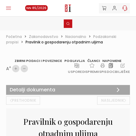
NN 85/2026
Početna
>
Zakonodavstvo
>
Nacionalno
>
Podzakonski
propisi
>
Pravilnik o gospodarenju otpadnim uljima
ZBIRNI PODACI I POVEZNICE
POGLAVLJA
ČLANCI
NAPOMENE
A
A
USPOREDI
SPREMI
ISPIS
DOC
BILJEŠKE
Detalji dokumenta
PRETHODNIK
NASLJEDNIK
Pravilnik o gospodarenju
otpadnim uljima