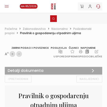
NN 85/2026
Početna
>
Zakonodavstvo
>
Nacionalno
>
Podzakonski
propisi
>
Pravilnik o gospodarenju otpadnim uljima
ZBIRNI PODACI I POVEZNICE
POGLAVLJA
ČLANCI
NAPOMENE
A
A
USPOREDI
SPREMI
ISPIS
DOC
BILJEŠKE
Detalji dokumenta
PRETHODNIK
NASLJEDNIK
Pravilnik o gospodarenju
otpadnim uljima