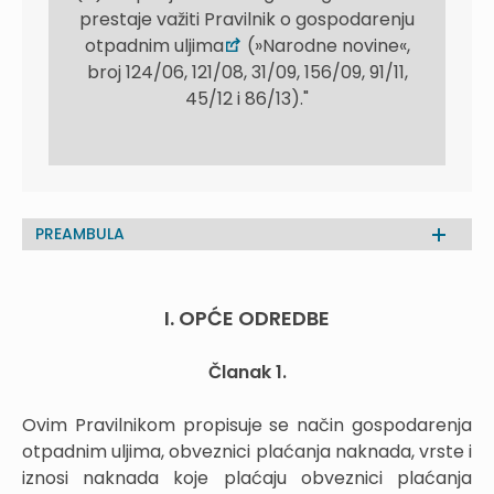
prestaje važiti Pravilnik o gospodarenju
otpadnim uljima
(»Narodne novine«,
broj 124/06, 121/08, 31/09, 156/09, 91/11,
45/12 i 86/13)."
PREAMBULA
I. OPĆE ODREDBE
Članak 1.
Ovim Pravilnikom propisuje se način gospodarenja
otpadnim uljima, obveznici plaćanja naknada, vrste i
iznosi naknada koje plaćaju obveznici plaćanja