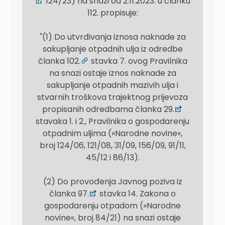
124/23) na snazi od 2.11.2023. u članku
112. propisuje:
"(1) Do utvrđivanja iznosa naknade za
sakupljanje otpadnih ulja iz odredbe
članka 102.
stavka 7. ovog Pravilnika
na snazi ostaje iznos naknade za
sakupljanje otpadnih mazivih ulja i
stvarnih troškova trajektnog prijevoza
propisanih odredbama članka 29.
stavaka 1. i 2., Pravilnika o gospodarenju
otpadnim uljima (»Narodne novine«,
broj 124/06, 121/08, 31/09, 156/09, 91/11,
45/12 i 86/13).
(2) Do provođenja Javnog poziva iz
članka 97.
stavka 14. Zakona o
gospodarenju otpadom (»Narodne
novine«, broj 84/21) na snazi ostaje