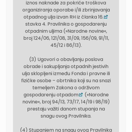
iznos naknade za pokriće troškova
organiziranja oporabe i/ili zbrinjavanja
otpadnog ulja izvan RH iz članka 16.
stavka 4. Pravilnika o gospodarenju
otpadnim uljima (»Narodne novine«,
broj 124/06, 121/08, 31/09, 156/09, 91/11,
45/12 i 86/13).
(3) Ugovori o obavljanju poslova
obrade i sakupljanja otpadnih jestivih
ulja sklopljeni između Fonda i pravne ili
fizičke osobe – obrtnika koji su na snazi
temeljem Zakona o održivom
gospodarenju otpadom
(»Narodne
novine«, broj 94/13, 73/17, 14/19 i 98/19)
prestaju važiti danom stupanja na
snagu ovog Pravilnika.
(4) Stupanjem na snagu ovog Pravilnika