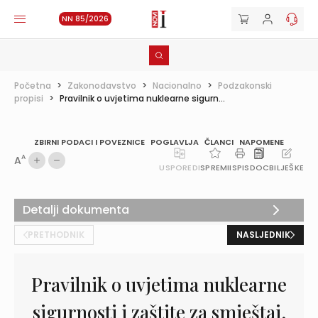
NN 85/2026
Početna
>
Zakonodavstvo
>
Nacionalno
>
Podzakonski
propisi
>
Pravilnik o uvjetima nuklearne sigurn...
ZBIRNI PODACI I POVEZNICE
POGLAVLJA
ČLANCI
NAPOMENE
A
A
USPOREDI
SPREMI
ISPIS
DOC
BILJEŠKE
Detalji dokumenta
PRETHODNIK
NASLJEDNIK
Pravilnik o uvjetima nuklearne
sigurnosti i zaštite za smještaj,