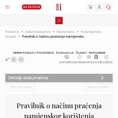
NN 85/2026
Početna
>
Zakonodavstvo
>
Nacionalno
>
Podzakonski
propisi
>
Pravilnik o načinu praćenja namjensko...
ZBIRNI PODACI I POVEZNICE
POGLAVLJA
ČLANCI
NAPOMENE
A
A
USPOREDI
SPREMI
ISPIS
DOC
BILJEŠKE
Detalji dokumenta
PRETHODNIK
NASLJEDNIK
Pravilnik o načinu praćenja
namjenskog korištenja