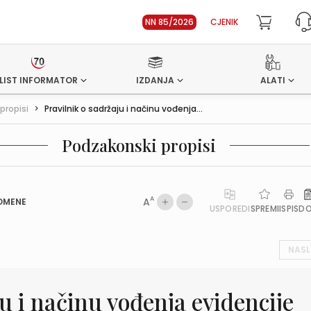
NN 85/2026
CJENIK
LIST INFORMATOR
IZDANJA
ALATI
propisi
>
Pravilnik o sadržaju i načinu vođenja...
Podzakonski propisi
A
A
OMENE
USPOREDI
SPREMI
ISPIS
D
NASL
u i načinu vođenja evidencije