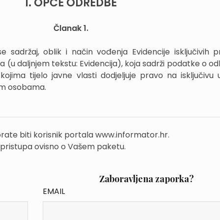
I. OPĆE ODREDBE
Članak 1.
 sadržaj, oblik i način vođenja Evidencije isključivih 
(u daljnjem tekstu: Evidencija), koja sadrži podatke o od
jima tijelo javne vlasti dodjeljuje pravo na isključivu
vnim osobama.
rate biti korisnik portala www.informator.hr.
 pristupa ovisno o Vašem paketu.
Zaboravljena zaporka?
EMAIL