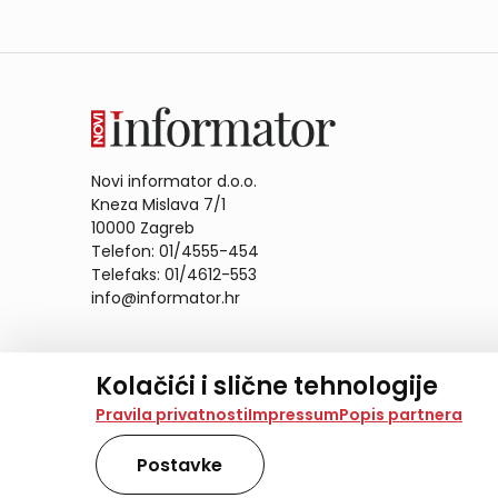
Novi informator d.o.o.
Kneza Mislava 7/1
10000 Zagreb
Telefon: 01/4555-454
Telefaks: 01/4612-553
info@informator.hr
PRATITE NAS:
Kolačići i slične tehnologije
Na našoj web stranici koristimo kolačiće i slične te
Pravila privatnosti
Impressum
Popis partnera
analiziramo promet na stranici te prikazujemo sadržaje
također koriste ove tehnologije.
Postavke
Odabirom opcije „Samo nužno“ prihvaćate samo one ko
obradu svih kolačića potrebnih za analitiku i marke