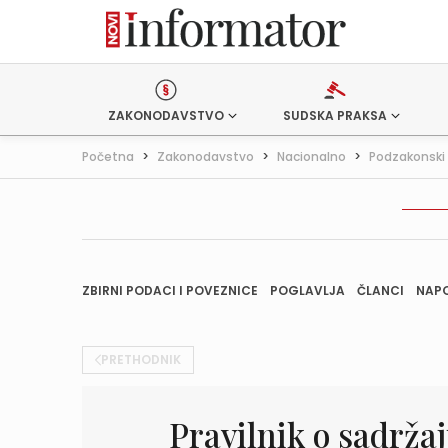
ZAKONODAVSTVO
SUDSKA PRAKSA
Početna
>
Zakonodavstvo
>
Nacionalno
>
Podzakonski 
ZBIRNI PODACI I POVEZNICE
POGLAVLJA
ČLANCI
NAP
PRETHODNIK
Pravilnik o sadržaj