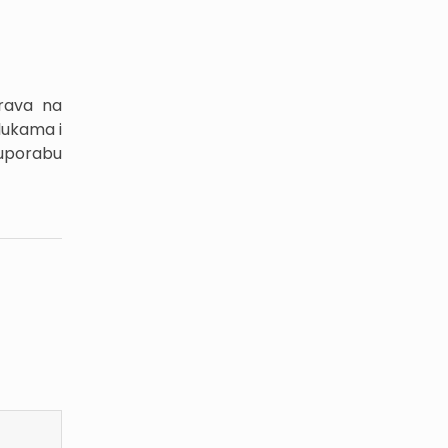
prava na
lukama i
 uporabu