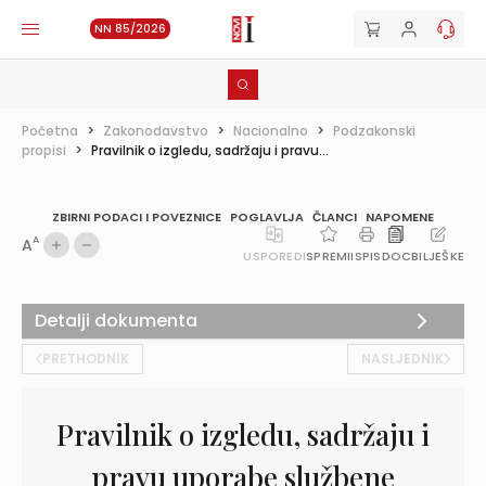
NN 85/2026
Početna
>
Zakonodavstvo
>
Nacionalno
>
Podzakonski
propisi
>
Pravilnik o izgledu, sadržaju i pravu...
ZBIRNI PODACI I POVEZNICE
POGLAVLJA
ČLANCI
NAPOMENE
A
A
USPOREDI
SPREMI
ISPIS
DOC
BILJEŠKE
Detalji dokumenta
PRETHODNIK
NASLJEDNIK
Pravilnik o izgledu, sadržaju i
pravu uporabe službene