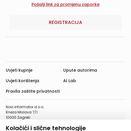
REGISTRACIJA
Uvjeti kupnje
Upute autorima
Uvjeti korištenja
AI Lab
Pravila zaštite privatnosti
Novi informator d.o.o.
Kneza Mislava 7/1
10000 Zagreb
Telefon: 01/4555-454
Kolačići i slične tehnologije
Telefaks: 01/4612-553