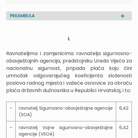
PREAMBULA
I.
Ravnateljima i zamjenicima ravnatelja sigurnosno-
obavještajnih agencija, predstojniku Ureda Vijeća za
nacionalnu sigurnost, pripada plaća koju čini
umnožak odgovarajućeg koeficijenta složenosti
poslova radnog mjesta i važeće osnovice za obraču
plaća državnih dužnosnika u Republici Hrvatskoj, i to:
–
ravnatelj Sigurnosno-obavještajne agencije
6,42
(SOA)
–
ravnatelj Vojne sigurnosno-obavještajne
6,42
agencije (VSOA)