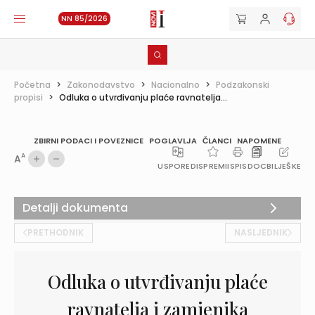
NN 85/2026
Početna
>
Zakonodavstvo
>
Nacionalno
>
Podzakonski
propisi
>
Odluka o utvrđivanju plaće ravnatelja...
ZBIRNI PODACI I POVEZNICE
POGLAVLJA
ČLANCI
NAPOMENE
A
A
USPOREDI
SPREMI
ISPIS
DOC
BILJEŠKE
Detalji dokumenta
PRETHODNIK
NASLJEDNIK
Odluka o utvrđivanju plaće
ravnatelja i zamjenika