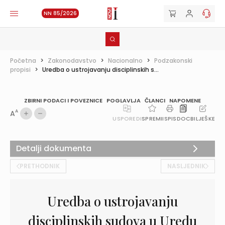
NN 85/2026
Početna
>
Zakonodavstvo
>
Nacionalno
>
Podzakonski
propisi
>
Uredba o ustrojavanju disciplinskih s...
ZBIRNI PODACI I POVEZNICE
POGLAVLJA
ČLANCI
NAPOMENE
A
A
USPOREDI
SPREMI
ISPIS
DOC
BILJEŠKE
Detalji dokumenta
PRETHODNIK
NASLJEDNIK
Uredba o ustrojavanju
disciplinskih sudova u Uredu