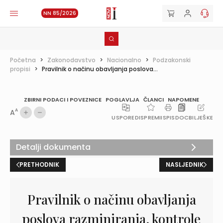
NN 85/2026
Početna
>
Zakonodavstvo
>
Nacionalno
>
Podzakonski
propisi
>
Pravilnik o načinu obavljanja poslova...
ZBIRNI PODACI I POVEZNICE
POGLAVLJA
ČLANCI
NAPOMENE
A
A
USPOREDI
SPREMI
ISPIS
DOC
BILJEŠKE
Detalji dokumenta
PRETHODNIK
NASLJEDNIK
Pravilnik o načinu obavljanja
poslova razminiranja, kontrole