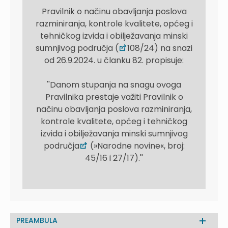
Pravilnik o načinu obavljanja poslova
razminiranja, kontrole kvalitete, općeg i
tehničkog izvida i obilježavanja minski
sumnjivog područja (
108/24) na snazi
od 26.9.2024. u članku 82. propisuje:
''Danom stupanja na snagu ovoga
Pravilnika prestaje važiti Pravilnik o
načinu obavljanja poslova razminiranja,
kontrole kvalitete, općeg i tehničkog
izvida i obilježavanja minski sumnjivog
područja
(»Narodne novine«, broj:
45/16 i 27/17).''
PREAMBULA