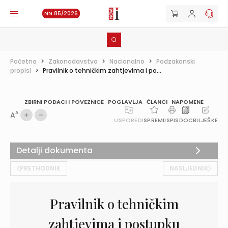
NN 85/2026
Početna
>
Zakonodavstvo
>
Nacionalno
>
Podzakonski
propisi
>
Pravilnik o tehničkim zahtjevima i po...
ZBIRNI PODACI I POVEZNICE
POGLAVLJA
ČLANCI
NAPOMENE
A
A
USPOREDI
SPREMI
ISPIS
DOC
BILJEŠKE
Detalji dokumenta
PRETHODNIK
NASLJEDNIK
Pravilnik o tehničkim
zahtjevima i postupku