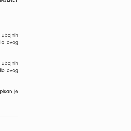
MJENE I
 ubojnih
dio ovog
 ubojnih
dio ovog
pisan je