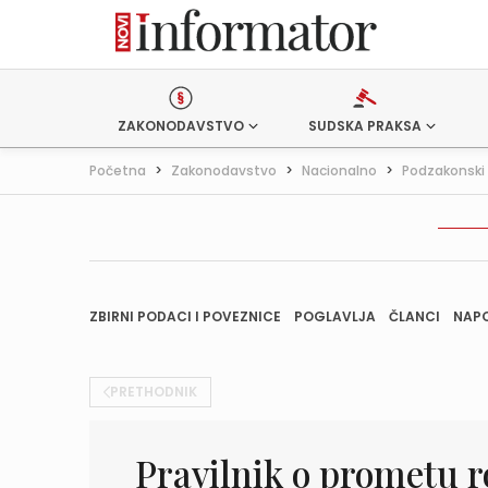
ZAKONODAVSTVO
SUDSKA PRAKSA
Početna
>
Zakonodavstvo
>
Nacionalno
>
Podzakonski 
ZBIRNI PODACI I POVEZNICE
POGLAVLJA
ČLANCI
NAP
PRETHODNIK
Pravilnik o prometu 