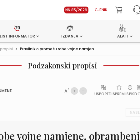
NN 85/2026
CJENIK
LIST INFORMATOR
IZDANJA
ALATI
propisi
>
Pravilnik o prometu robe vojne namjen...
Podzakonski propisi
A
A
OMENE
USPOREDI
SPREMI
ISPIS
D
NASL
robe vojne namjene, obramben