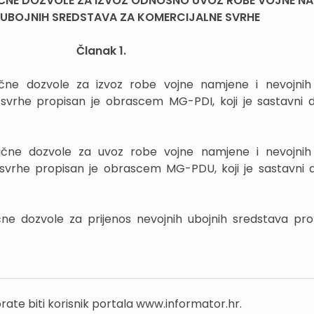
AČNE DOZVOLE ZA IZVOZ ODNOSNO UVOZ ROBE VOJNE NA
 UBOJNIH SREDSTAVA ZA KOMERCIJALNE SVRHE
Članak 1.
načne dozvole za izvoz robe vojne namjene i nevojnih
svrhe propisan je obrascem MG-PDI, koji je sastavni 
načne dozvole za uvoz robe vojne namjene i nevojnih
svrhe propisan je obrascem MG-PDU, koji je sastavni 
ačne dozvole za prijenos nevojnih ubojnih sredstava pro
rate biti korisnik portala www.informator.hr.