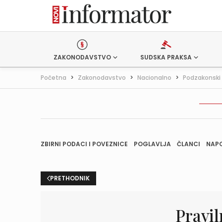
ZAKONODAVSTVO
SUDSKA PRAKSA
Početna
>
Zakonodavstvo
>
Nacionalno
>
Podzakonski 
ZBIRNI PODACI I POVEZNICE
POGLAVLJA
ČLANCI
NAP
PRETHODNIK
Pravil