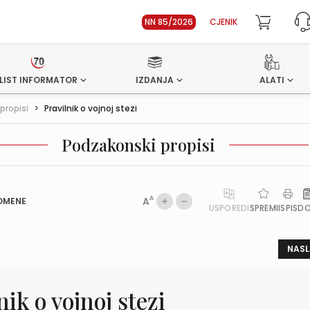
NN 85/2026
CJENIK
LIST INFORMATOR
IZDANJA
ALATI
propisi
>
Pravilnik o vojnoj stezi
Podzakonski propisi
A
A
OMENE
USPOREDI
SPREMI
ISPIS
D
NASL
nik o vojnoj stezi