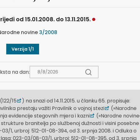
ijedi od 15.01.2008. do 13.11.2015.
arodne novine
3/2008
Verzija 1/1
ksta na dan:
(122/15
) na snazi od 14.11.2015. u članku 65. propisuje:
ika prestaju važiti Pravilnik o vojnoj stezi
(»Narodne
nja evidencije stegovnih mjera i kazni
(»Narodne novine«
 strukture branitelja po službenoj dužnosti i visini posebne
3/1, urbroj: 512-01-08-394, od 3. srpnja 2008. i Odluka o
asa: 023-03/08-03/1, urbroj: 512-01-08-395, od 3. srpnja