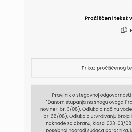
Pročišćeni tekst vr
N
Prikaz pročišćenog te
Pravilnik o stegovnoj odgovornosti 
"Danom stupanja na snagu ovoga Praviln
novine«, br. 3/08), Odluka o načinu vođe
br. 68/08), Odluka o utvrđivanju broja i
naknade za obranu, klasa: 023-03/08-0
posebnoj nagradi sudaca porotnika, kl