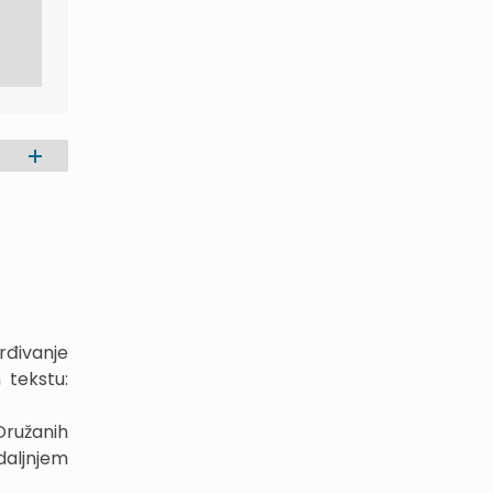
rđivanje
 tekstu:
Oružanih
daljnjem