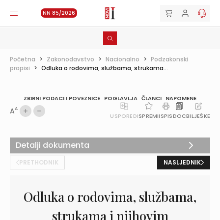
NN 85/2026
Početna
>
Zakonodavstvo
>
Nacionalno
>
Podzakonski
propisi
>
Odluka o rodovima, službama, strukama...
ZBIRNI PODACI I POVEZNICE
POGLAVLJA
ČLANCI
NAPOMENE
A
A
USPOREDI
SPREMI
ISPIS
DOC
BILJEŠKE
Detalji dokumenta
PRETHODNIK
NASLJEDNIK
Odluka o rodovima, službama,
strukama i njihovim