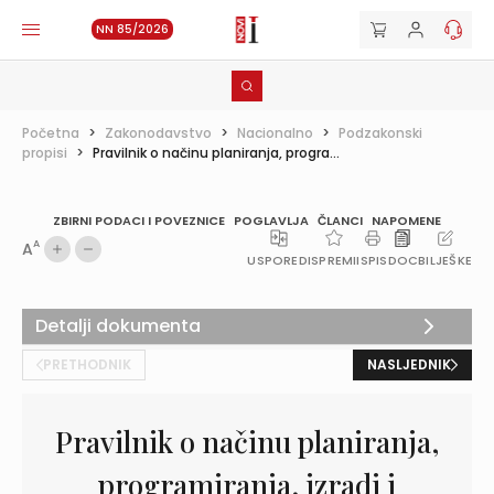
NN 85/2026
Početna
>
Zakonodavstvo
>
Nacionalno
>
Podzakonski
propisi
>
Pravilnik o načinu planiranja, progra...
ZBIRNI PODACI I POVEZNICE
POGLAVLJA
ČLANCI
NAPOMENE
A
A
USPOREDI
SPREMI
ISPIS
DOC
BILJEŠKE
Detalji dokumenta
PRETHODNIK
NASLJEDNIK
Pravilnik o načinu planiranja,
programiranja, izradi i