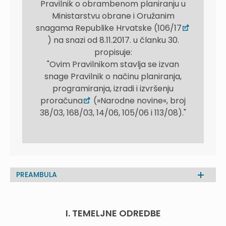
Pravilnik o obrambenom planiranju u
Ministarstvu obrane i Oružanim
snagama Republike Hrvatske (106/17
) na snazi od 8.11.2017. u članku 30.
propisuje:
"Ovim Pravilnikom stavlja se izvan
snage Pravilnik o načinu planiranja,
programiranja, izradi i izvršenju
proračuna
(»Narodne novine«, broj
38/03, 168/03, 14/06, 105/06 i 113/08)."
PREAMBULA
I. TEMELJNE ODREDBE