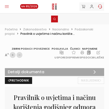
NN 85/2026
Početna
>
Zakonodavstvo
>
Nacionalno
>
Podzakonski
propisi
>
Pravilnik o uvjetima i načinu korište...
ZBIRNI PODACI I POVEZNICE
POGLAVLJA
ČLANCI
NAPOMENE
A
A
USPOREDI
SPREMI
ISPIS
DOC
BILJEŠKE
Detalji dokumenta
PRETHODNIK
NASLJEDNIK
Pravilnik o uvjetima i načinu
korištenja godišnjeg odmora