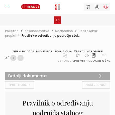
NN 85/2026
Početna
>
Zakonodavstvo
>
Nacionalno
>
Podzakonski
propisi
>
Pravilnik o određivanju područja stal...
ZBIRNI PODACI I POVEZNICE
POGLAVLJA
ČLANCI
NAPOMENE
A
A
USPOREDI
SPREMI
ISPIS
DOC
BILJEŠKE
Detalji dokumenta
PRETHODNIK
NASLJEDNIK
Pravilnik o određivanju
područja stalnog