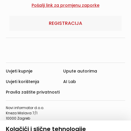
REGISTRACIJA
Uvjeti kupnje
Upute autorima
Uvjeti korištenja
AI Lab
Pravila zaštite privatnosti
Novi informator d.o.o.
Kneza Mislava 7/1
10000 Zagreb
Telefon: 01/4555-454
Kolačići i slične tehnologije
Telefaks: 01/4612-553