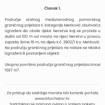
Članak 1.
Područje stalnog međunarodnog pomorskog
graničnog prijelaza II. kategorije Metković obuhvaća
ograđeni dio obale rijeke Neretve koji se proteže u
dužini od 100 m od mosta na rijeci Neretvi u pravcu
zapada, širine 16 m, na dijelu k.č. 3902/1 k.o. Metković.
Na području graničnog prijelaza ne nalaze se nikakvi
izgrađeni ili postavljeni objekti.
Ukupna površina područja graničnog prijelaza iznosi
2
1597 m
.
Za pristup do sadržaja morate biti korisnik portala
www.informator.hr.
Sadržajima se pristupa ovisno o Vašem paketu.