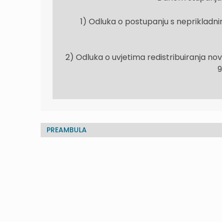
1) Odluka o postupanju s neprikladn
2) Odluka o uvjetima redistribuiranja no
9
PREAMBULA