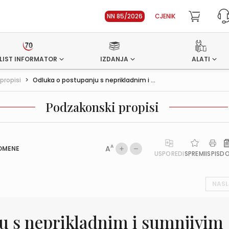
NN 85/2026
CJENIK
LIST INFORMATOR
IZDANJA
ALATI
propisi
>
Odluka o postupanju s neprikladnim i ...
Podzakonski propisi
A
A
OMENE
USPOREDI
SPREMI
ISPIS
D
NASL
u s neprikladnim i sumnjivim