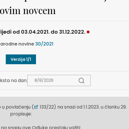
tovim novcem
ijedi od 03.04.2021. do 31.12.2022.
arodne novine
30/2021
Verzija 1/1
ksta na dan:
 u povlačenju (
133/22) na snazi od 1.1.2023. u članku 29.
propisuje:
a snagu ove Odluke prestaju važiti: