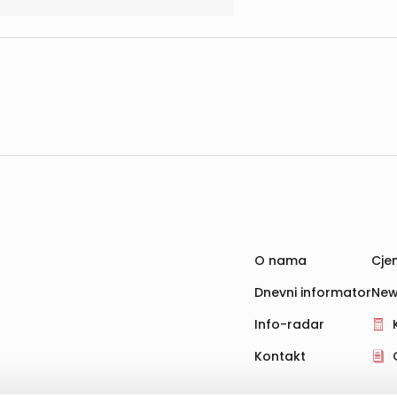
O nama
Cjen
Dnevni informator
New
Info-radar
Kontakt