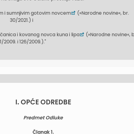
im i sumnjivim gotovim novcem
(»Narodne novine«, br.
30/2021.) i
včanica i kovanog novca kuna i lipa
(»Narodne novine«, b
1/2009. i 126/2009.)."
I. OPĆE ODREDBE
Predmet Odluke
Članak 1.