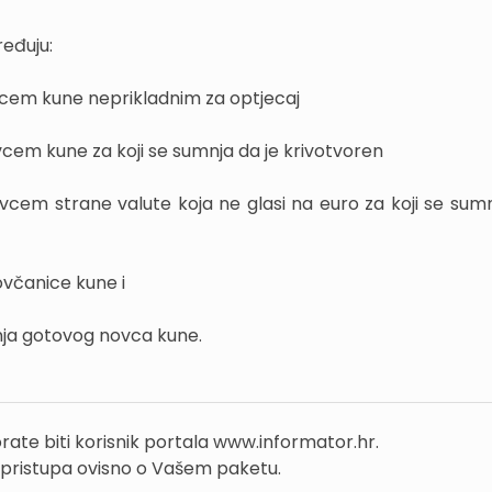
eđuju:
vcem kune neprikladnim za optjecaj
cem kune za koji se sumnja da je krivotvoren
cem strane valute koja ne glasi na euro za koji se sumn
včanice kune i
anja gotovog novca kune.
rate biti korisnik portala www.informator.hr.
 pristupa ovisno o Vašem paketu.