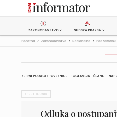
ZAKONODAVSTVO
SUDSKA PRAKSA
Početna
>
Zakonodavstvo
>
Nacionalno
>
Podzakonski 
ZBIRNI PODACI I POVEZNICE
POGLAVLJA
ČLANCI
NAP
PRETHODNIK
Odluka o postupanj