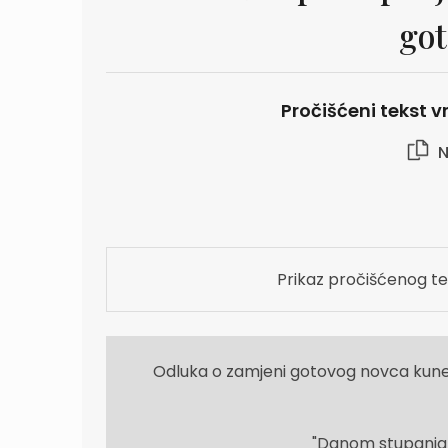
go
Pročišćeni tekst vr
N
Prikaz pročišćenog te
Odluka o zamjeni gotovog novca kune
"Danom stupanja n