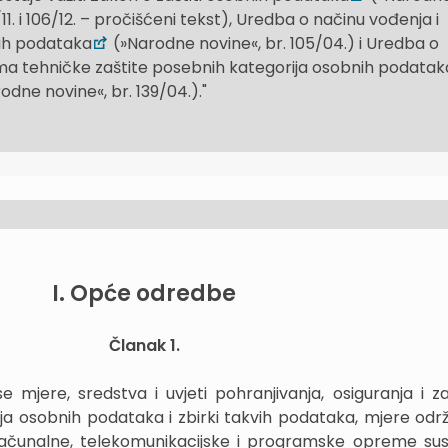
0/11. i 106/12. – pročišćeni tekst), Uredba o načinu vođenja i
ih podataka
(»Narodne novine«, br. 105/04.) i Uredba o
ma tehničke zaštite posebnih kategorija osobnih podatak
odne novine«, br. 139/04.)."
I.
Opće odredbe
Članak 1.
jere, sredstva i uvjeti pohranjivanja, osiguranja i za
ja osobnih podataka i zbirki takvih podataka, mjere održ
računalne, telekomunikacijske i programske opreme su