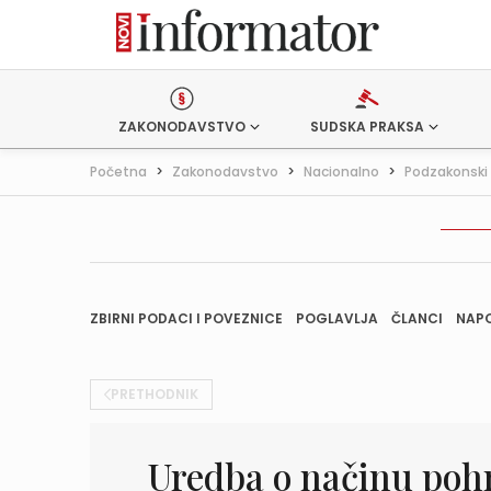
ZAKONODAVSTVO
SUDSKA PRAKSA
Početna
>
Zakonodavstvo
>
Nacionalno
>
Podzakonski 
ZBIRNI PODACI I POVEZNICE
POGLAVLJA
ČLANCI
NAP
PRETHODNIK
Uredba o načinu poh