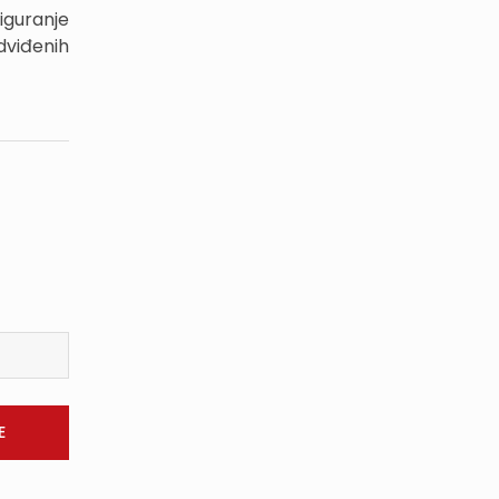
iguranje
dviđenih