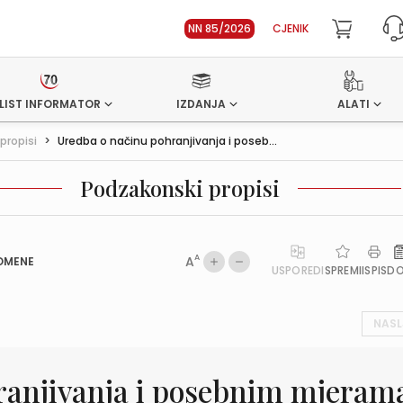
NN 85/2026
CJENIK
LIST INFORMATOR
IZDANJA
ALATI
propisi
>
Uredba o načinu pohranjivanja i poseb...
Podzakonski propisi
A
A
OMENE
USPOREDI
SPREMI
ISPIS
D
NASL
ranjivanja i posebnim mjeram