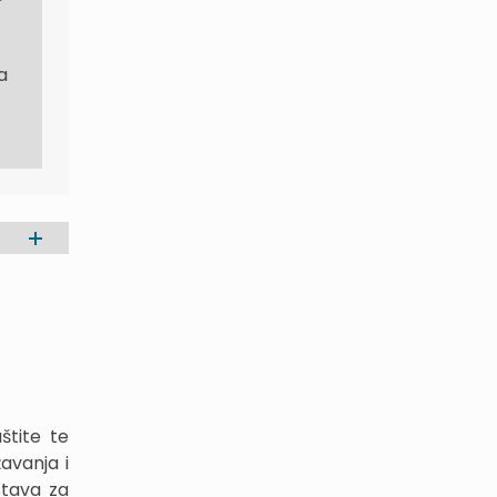
a
štite te
avanja i
stava za