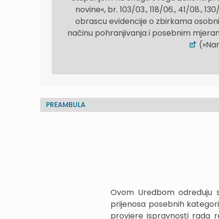
novine«, br. 103/03., 118/06., 41/08., 13
obrascu evidencije o zbirkama osobn
načinu pohranjivanja i posebnim mjera
(»Nar
PREAMBULA
Ovom Uredbom određuju se m
prijenosa posebnih kategori
provjere ispravnosti rada 