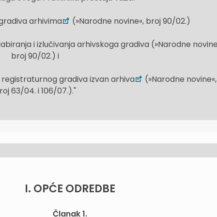
 gradiva arhivima
(»Narodne novine«, broj 90/02.)
abiranja i izlučivanja arhivskoga gradiva (»Narodne novine
broj 90/02.) i
 i registraturnog gradiva izvan arhiva
(»Narodne novine«,
roj 63/04. i 106/07.)."
I. OPĆE ODREDBE
Članak 1.