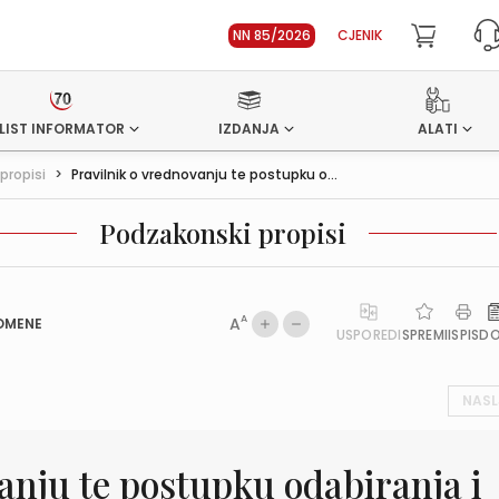
NN 85/2026
CJENIK
LIST INFORMATOR
IZDANJA
ALATI
propisi
>
Pravilnik o vrednovanju te postupku o...
Podzakonski propisi
A
A
OMENE
USPOREDI
SPREMI
ISPIS
D
NASL
anju te postupku odabiranja i