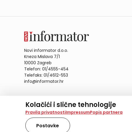
Novi informator d.o.o.
Kneza Mislava 7/1
10000 Zagreb
Telefon: 01/4555-454
Telefaks: 01/4612-553
info@informator.hr
PRATITE NAS:
Kolačići i slične tehnologije
Na našoj web stranici koristimo kolačiće i slične te
Pravila privatnosti
Impressum
Popis partnera
analiziramo promet na stranici te prikazujemo sadržaje
također koriste ove tehnologije.
Postavke
Odabirom opcije „Samo nužno“ prihvaćate samo one ko