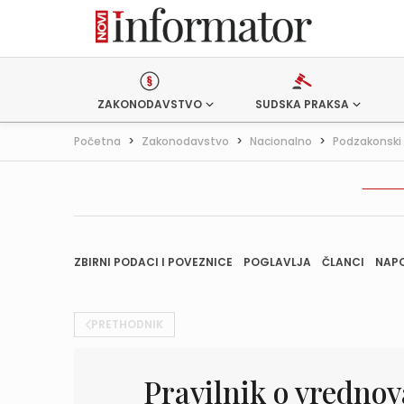
ZAKONODAVSTVO
SUDSKA PRAKSA
Početna
>
Zakonodavstvo
>
Nacionalno
>
Podzakonski 
ZBIRNI PODACI I POVEZNICE
POGLAVLJA
ČLANCI
NAP
PRETHODNIK
Pravilnik o vrednov