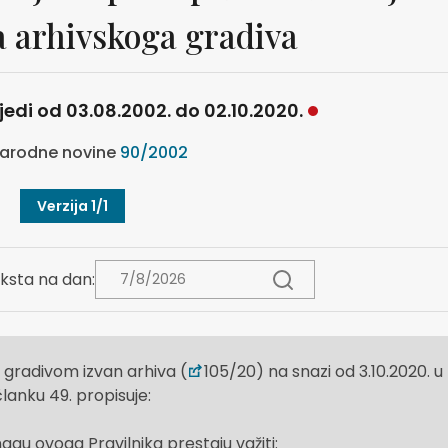
a arhivskoga gradiva
ijedi od 03.08.2002. do 02.10.2020.
arodne novine
90/2002
Verzija 1/1
ksta na dan:
 gradivom izvan arhiva (
105/20) na snazi od 3.10.2020. u
članku 49. propisuje:
gu ovoga Pravilnika prestaju važiti: