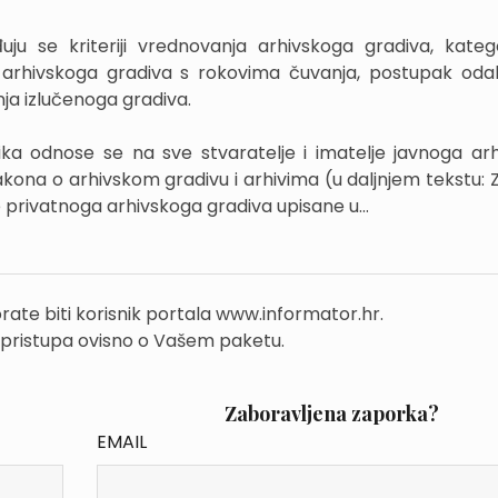
uju se kriteriji vrednovanja arhivskoga gradiva, katego
a arhivskoga gradiva s rokovima čuvanja, postupak odab
nja izlučenoga gradiva.
ka odnose se na sve stvaratelje i imatelje javnoga ar
akona o arhivskom gradivu i arhivima (u daljnjem tekstu: 
je privatnoga arhivskoga gradiva upisane u...
rate biti korisnik portala www.informator.hr.
 pristupa ovisno o Vašem paketu.
Zaboravljena zaporka?
EMAIL