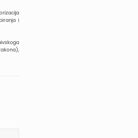
rizacija
iranja i
hivskoga
Zakona),