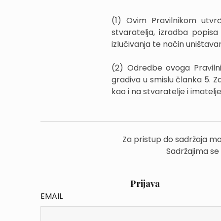
(1) Ovim Pravilnikom utvrđ
stvaratelja, izradba popis
izlučivanja te način uništava
(2) Odredbe ovoga Pravilni
gradiva u smislu članka 5. Z
kao i na stvaratelje i imatel
Za pristup do sadržaja mo
Sadržajima se
Prijava
EMAIL