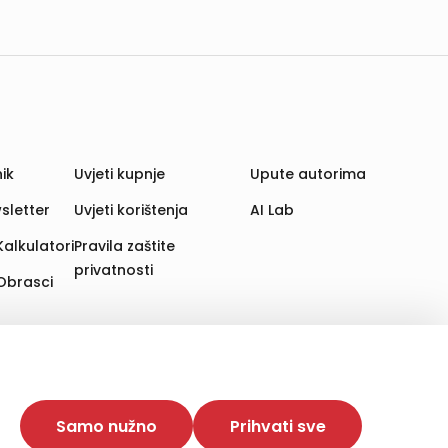
ik
Uvjeti kupnje
Upute autorima
sletter
Uvjeti korištenja
AI Lab
Kalkulatori
Pravila zaštite
privatnosti
Obrasci
aju. Time poboljšavamo korisničko iskustvo,
 više web stranica i uređaja u tu svrhu. Naši partneri
Samo nužno
Prihvati sve
e. Opcija „Prihvati sve“ omogućuje postavljanje i