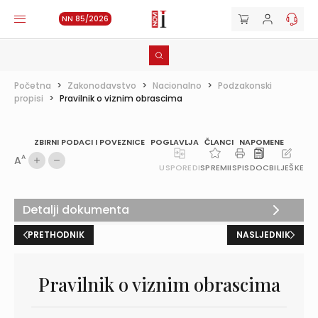
NN 85/2026
Početna
>
Zakonodavstvo
>
Nacionalno
>
Podzakonski
propisi
>
Pravilnik o viznim obrascima
ZBIRNI PODACI I POVEZNICE
POGLAVLJA
ČLANCI
NAPOMENE
A
A
USPOREDI
SPREMI
ISPIS
DOC
BILJEŠKE
Detalji dokumenta
PRETHODNIK
NASLJEDNIK
Pravilnik o viznim obrascima