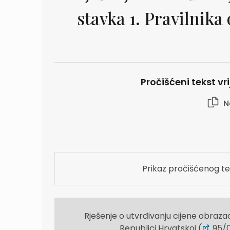
stavka 1. Pravilnika
Pročišćeni tekst vr
N
Prikaz pročišćenog te
Rješenje o utvrđivanju cijene obrazac
Republici Hrvatskoj (
95/04