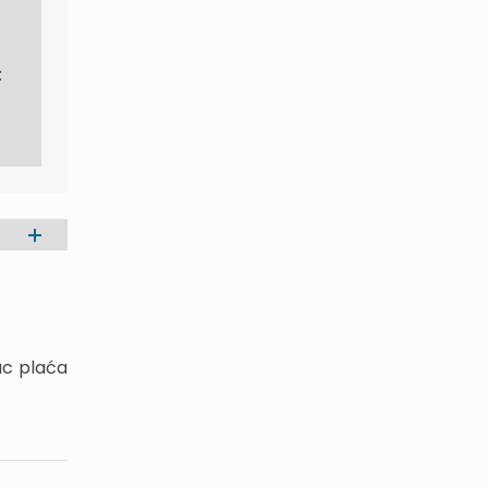
:
ac plaća