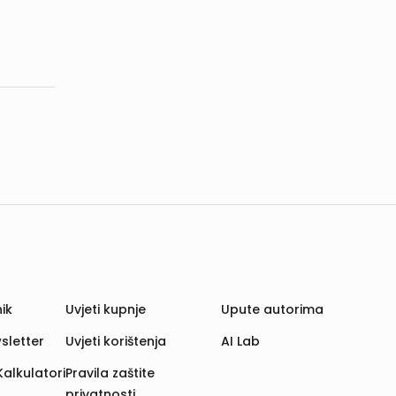
ik
Uvjeti kupnje
Upute autorima
sletter
Uvjeti korištenja
AI Lab
Kalkulatori
Pravila zaštite
privatnosti