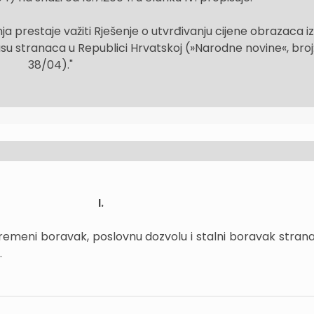
 prestaje važiti Rješenje o utvrđivanju cijene obrazaca iz
usu stranaca u Republici Hrvatskoj (»Narodne novine«, broj
38/04)."
I.
remeni boravak, poslovnu dozvolu i stalni boravak stran
.