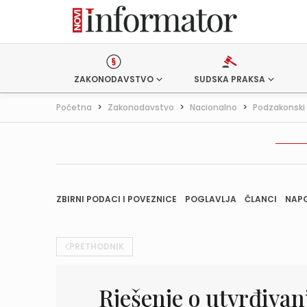
ZAKONODAVSTVO
SUDSKA PRAKSA
Početna
>
Zakonodavstvo
>
Nacionalno
>
Podzakonski 
ZBIRNI PODACI I POVEZNICE
POGLAVLJA
ČLANCI
NAP
PRETHODNIK
Rješenje o utvrđivanj