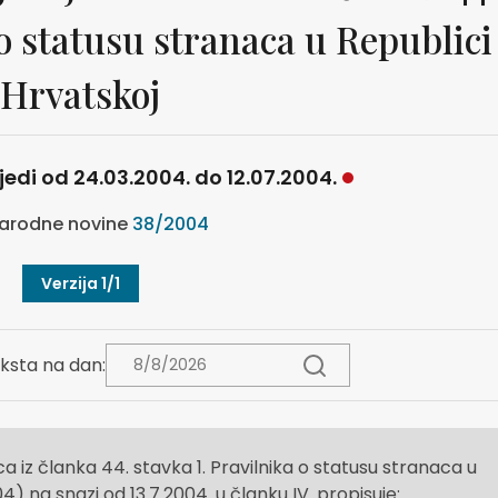
 o statusu stranaca u Republici
Hrvatskoj
ijedi od 24.03.2004. do 12.07.2004.
arodne novine
38/2004
Verzija 1/1
ksta na dan:
a iz članka 44. stavka 1. Pravilnika o statusu stranaca u
) na snazi od 13.7.2004. u članku IV. propisuje: