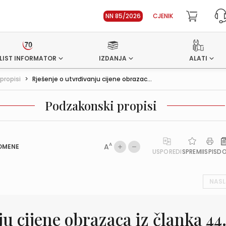
NN 85/2026
CJENIK
LIST INFORMATOR
IZDANJA
ALATI
propisi
>
Rješenje o utvrđivanju cijene obrazac...
Podzakonski propisi
A
A
OMENE
USPOREDI
SPREMI
ISPIS
D
NASL
u cijene obrazaca iz članka 44