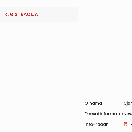
REGISTRACIJA
O nama
Cjen
Dnevni informator
New
Info-radar