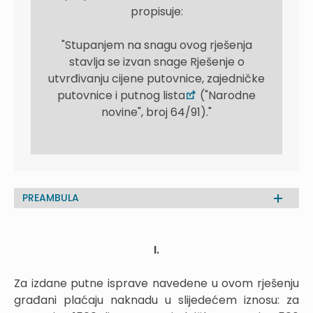
propisuje:
"Stupanjem na snagu ovog rješenja
stavlja se izvan snage Rješenje o
utvrđivanju cijene putovnice, zajedničke
putovnice i putnog lista
("Narodne
novine", broj 64/91)."
PREAMBULA
I.
Za izdane putne isprave navedene u ovom rješenju
građani plaćaju naknadu u slijedećem iznosu: za