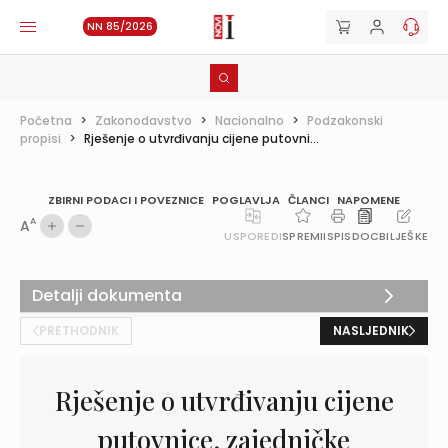
NN 85/2026
Početna
>
Zakonodavstvo
>
Nacionalno
>
Podzakonski
propisi
>
Rješenje o utvrđivanju cijene putovni...
ZBIRNI PODACI I POVEZNICE
POGLAVLJA
ČLANCI
NAPOMENE
A
A
USPOREDI
SPREMI
ISPIS
DOC
BILJEŠKE
Detalji dokumenta
PRETHODNIK
NASLJEDNIK
Rješenje o utvrđivanju cijene
putovnice, zajedničke