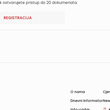
k ostvarujete pristup do 20 dokumenata.
REGISTRACIJA
O nama
Cjen
Dnevni informator
New
Info-radar