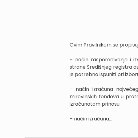
Ovim Pravilnikom se propisuj
– način raspoređivanja i i
strane Središnjeg registra o
je potrebno ispuniti pri izbo
– način izračuna najvećeg
mirovinskih fondova u prot
izračunatom prinosu
– način izračuna...