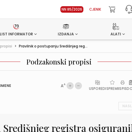
NN 85/2026
CJENIK
LIST INFORMATOR
IZDANJA
ALATI
propisi
>
Pravilnik o postupanju Središnjeg reg...
Podzakonski propisi
A
A
OMENE
USPOREDI
SPREMI
ISPIS
D
NASL
 Središnjeg registra osiguran