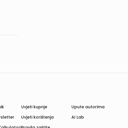
ik
Uvjeti kupnje
Upute autorima
sletter
Uvjeti korištenja
AI Lab
Kalkulatori
Pravila zaštite