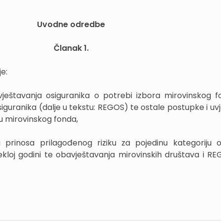
Uvodne odredbe
Članak 1.
e:
zvještavanja osiguranika o potrebi izbora mirovinskog 
siguranika (dalje u tekstu: REGOS) te ostale postupke i uv
ru mirovinskog fonda,
 prinosa prilagođenog riziku za pojedinu kategoriju 
ekloj godini te obavještavanja mirovinskih društava i R