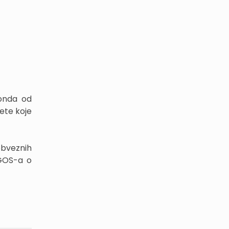
fonda od
jete koje
obveznih
EGOS-a o