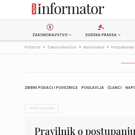
ZAKONODAVSTVO
SUDSKA PRAKSA
Početna
>
Zakonodavstvo
>
Nacionalno
>
Podzakonski 
ZBIRNI PODACI I POVEZNICE
POGLAVLJA
ČLANCI
NAP
PRETHODNIK
Pravilnik o postupanju