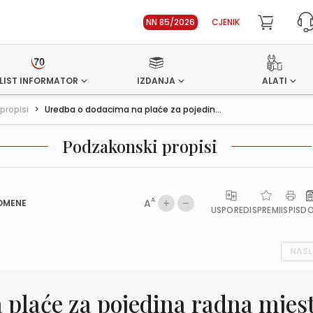
NN 85/2026
CJENIK
LIST INFORMATOR
IZDANJA
ALATI
propisi
>
Uredba o dodacima na plaće za pojedin...
Podzakonski propisi
A
A
OMENE
USPOREDI
SPREMI
ISPIS
D
NASL
 plaće za pojedina radna mjes