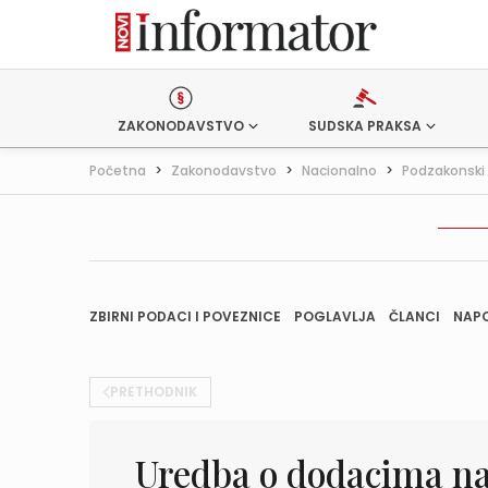
ZAKONODAVSTVO
SUDSKA PRAKSA
Početna
>
Zakonodavstvo
>
Nacionalno
>
Podzakonski 
ZBIRNI PODACI I POVEZNICE
POGLAVLJA
ČLANCI
NAP
PRETHODNIK
Uredba o dodacima na