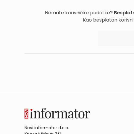
Nemate korisničke podatke?
Besplatn
Kao besplatan korisni
Novi informator d.o.o.
Kneza Mislava 7/1