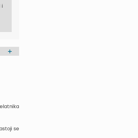
 i
elatnika
astoji se