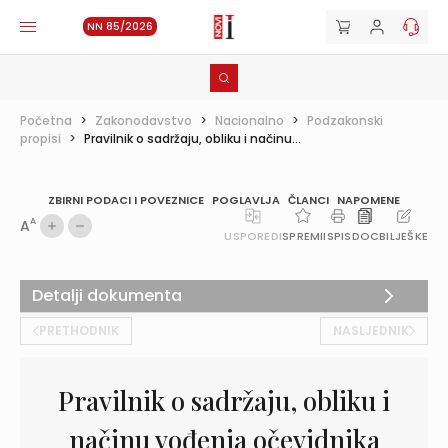
NN 85/2026
Početna
>
Zakonodavstvo
>
Nacionalno
>
Podzakonski
propisi
>
Pravilnik o sadržaju, obliku i načinu...
ZBIRNI PODACI I POVEZNICE
POGLAVLJA
ČLANCI
NAPOMENE
A
A
USPOREDI
SPREMI
ISPIS
DOC
BILJEŠKE
Detalji dokumenta
PRETHODNIK
NASLJEDNIK
Pravilnik o sadržaju, obliku i
načinu vođenja očevidnika