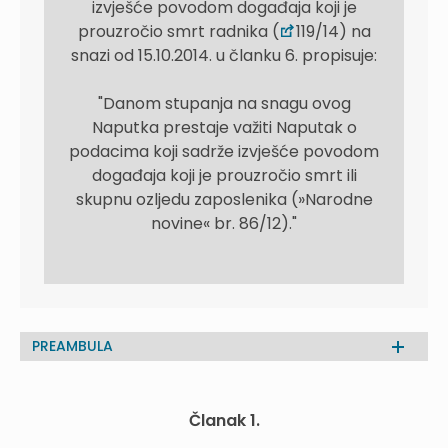
izvješće povodom događaja koji je
prouzročio smrt radnika (
119/14) na
snazi od 15.10.2014. u članku 6. propisuje:
"Danom stupanja na snagu ovog
Naputka prestaje važiti Naputak o
podacima koji sadrže izvješće povodom
događaja koji je prouzročio smrt ili
skupnu ozljedu zaposlenika (»Narodne
novine« br. 86/12)."
PREAMBULA
Članak 1.