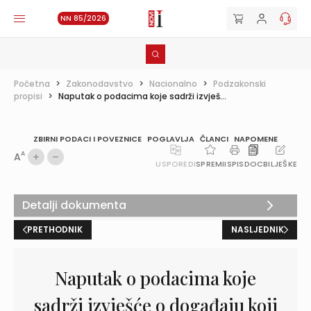
NN 85/2026
Početna
>
Zakonodavstvo
>
Nacionalno
>
Podzakonski
propisi
>
Naputak o podacima koje sadrži izvješ...
ZBIRNI PODACI I POVEZNICE
POGLAVLJA
ČLANCI
NAPOMENE
A
A
USPOREDI
SPREMI
ISPIS
DOC
BILJEŠKE
Detalji dokumenta
PRETHODNIK
NASLJEDNIK
Naputak o podacima koje
sadrži izvješće o događaju koji