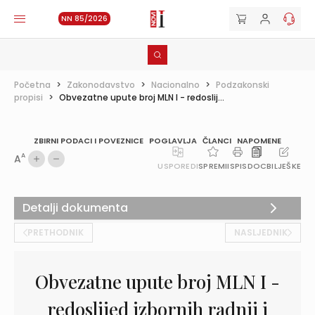
NN 85/2026
Početna
>
Zakonodavstvo
>
Nacionalno
>
Podzakonski
propisi
>
Obvezatne upute broj MLN I - redoslij...
ZBIRNI PODACI I POVEZNICE
POGLAVLJA
ČLANCI
NAPOMENE
A
A
USPOREDI
SPREMI
ISPIS
DOC
BILJEŠKE
Detalji dokumenta
PRETHODNIK
NASLJEDNIK
Obvezatne upute broj MLN I -
redoslijed izbornih radnji i