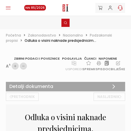
NN 85/2026
Početna
>
Zakonodavstvo
>
Nacionalno
>
Podzakonski
propisi
>
Odluka o visini naknade predsjednicim...
ZBIRNI PODACI I POVEZNICE
POGLAVLJA
ČLANCI
NAPOMENE
A
A
USPOREDI
SPREMI
ISPIS
DOC
BILJEŠKE
Detalji dokumenta
PRETHODNIK
NASLJEDNIK
Odluka o visini naknade
predsjednicima,