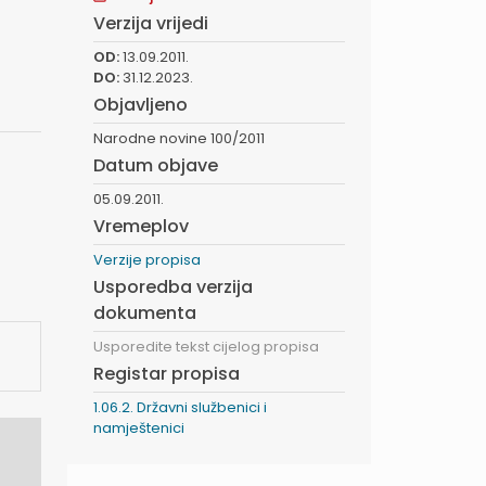
Verzija vrijedi
OD:
13.09.2011.
DO:
31.12.2023.
Objavljeno
Narodne novine 100/2011
Datum objave
05.09.2011.
Vremeplov
Verzije propisa
Usporedba verzija
dokumenta
Usporedite tekst cijelog propisa
Registar propisa
1.06.2. Državni službenici i
namještenici