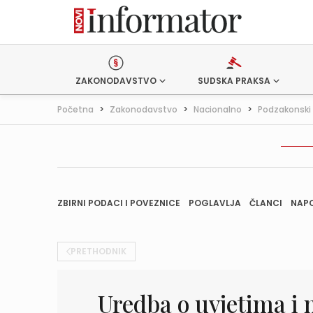
ZAKONODAVSTVO
SUDSKA PRAKSA
Početna
>
Zakonodavstvo
>
Nacionalno
>
Podzakonski 
ZBIRNI PODACI I POVEZNICE
POGLAVLJA
ČLANCI
NAP
PRETHODNIK
Uredba o uvjetima i 