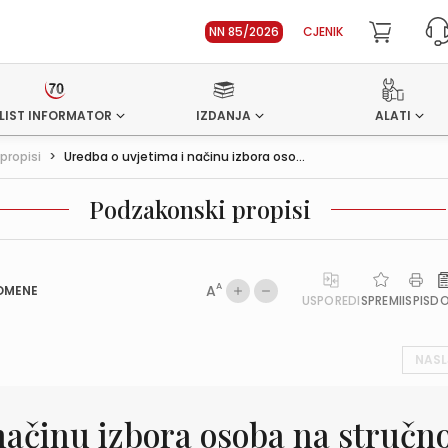
NN 85/2026
CJENIK
LIST INFORMATOR
IZDANJA
ALATI
propisi
>
Uredba o uvjetima i načinu izbora oso...
Podzakonski propisi
A
A
OMENE
USPOREDI
SPREMI
ISPIS
D
NASL
načinu izbora osoba na stručn