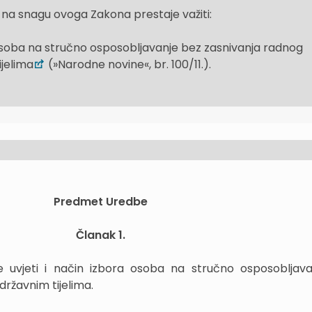
na snagu ovoga Zakona prestaje važiti:
osoba na stručno osposobljavanje bez zasnivanja radnog
ijelima
(»Narodne novine«, br. 100/11.).
Predmet Uredbe
Članak 1.
uvjeti i način izbora osoba na stručno osposobljava
ržavnim tijelima.