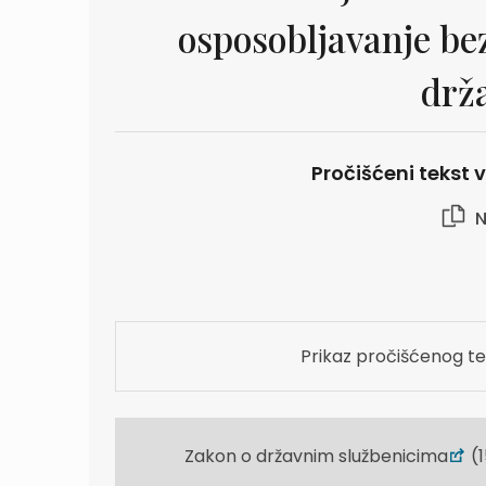
osposobljavanje be
drž
Pročišćeni tekst vr
N
Prikaz pročišćenog te
Zakon o državnim službenicima
(1