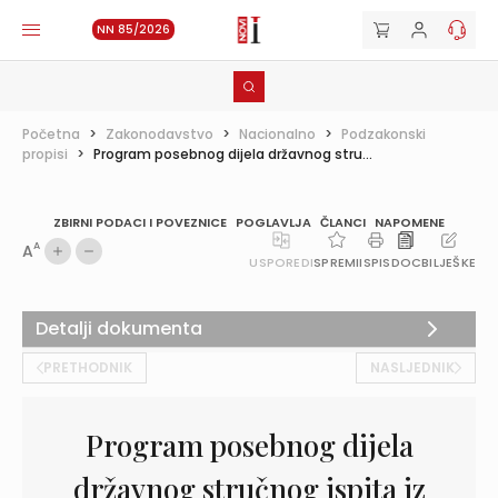
NN 85/2026
Početna
>
Zakonodavstvo
>
Nacionalno
>
Podzakonski
propisi
>
Program posebnog dijela državnog stru...
ZBIRNI PODACI I POVEZNICE
POGLAVLJA
ČLANCI
NAPOMENE
A
A
USPOREDI
SPREMI
ISPIS
DOC
BILJEŠKE
Detalji dokumenta
PRETHODNIK
NASLJEDNIK
Program posebnog dijela
državnog stručnog ispita iz