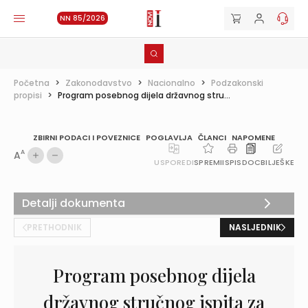
NN 85/2026
Početna
>
Zakonodavstvo
>
Nacionalno
>
Podzakonski
propisi
>
Program posebnog dijela državnog stru...
ZBIRNI PODACI I POVEZNICE
POGLAVLJA
ČLANCI
NAPOMENE
A
A
USPOREDI
SPREMI
ISPIS
DOC
BILJEŠKE
Detalji dokumenta
PRETHODNIK
NASLJEDNIK
Program posebnog dijela
državnog stručnog ispita za