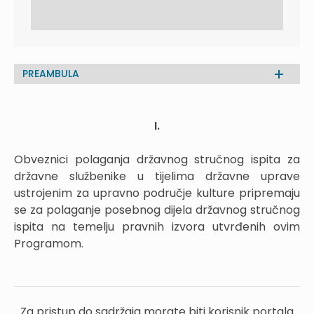
PREAMBULA
I.
Obveznici polaganja državnog stručnog ispita za
državne službenike u tijelima državne uprave
ustrojenim za upravno područje kulture pripremaju
se za polaganje posebnog dijela državnog stručnog
ispita na temelju pravnih izvora utvrđenih ovim
Programom.
Za pristup do sadržaja morate biti korisnik portala